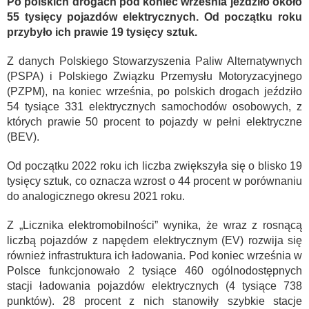
Po polskich drogach pod koniec września jeździło około
55 tysięcy pojazdów elektrycznych. Od początku roku
przybyło ich prawie 19 tysięcy sztuk.
Z danych Polskiego Stowarzyszenia Paliw Alternatywnych
(PSPA) i Polskiego Związku Przemysłu Motoryzacyjnego
(PZPM), na koniec września, po polskich drogach jeździło
54 tysiące 331 elektrycznych samochodów osobowych, z
których prawie 50 procent to pojazdy w pełni elektryczne
(BEV).
Od początku 2022 roku ich liczba zwiększyła się o blisko 19
tysięcy sztuk, co oznacza wzrost o 44 procent w porównaniu
do analogicznego okresu 2021 roku.
Z „Licznika elektromobilności” wynika, że wraz z rosnącą
liczbą pojazdów z napędem elektrycznym (EV) rozwija się
również infrastruktura ich ładowania. Pod koniec września w
Polsce funkcjonowało 2 tysiące 460 ogólnodostępnych
stacji ładowania pojazdów elektrycznych (4 tysiące 738
punktów). 28 procent z nich stanowiły szybkie stacje