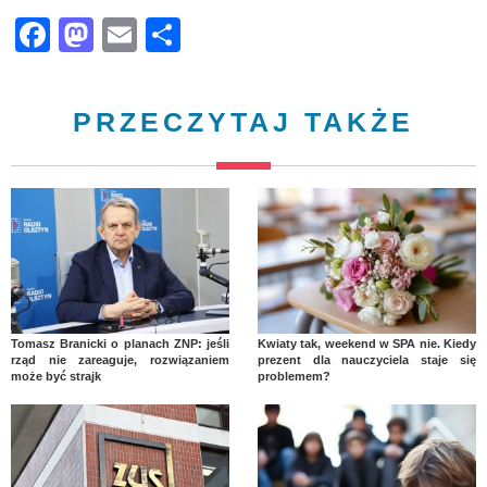
Facebook
Mastodon
Email
Share
PRZECZYTAJ TAKŻE
Tomasz Branicki o planach ZNP: jeśli
Kwiaty tak, weekend w SPA nie. Kiedy
rząd nie zareaguje, rozwiązaniem
prezent dla nauczyciela staje się
może być strajk
problemem?