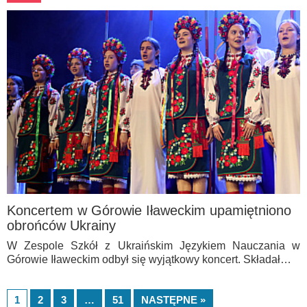
Koncertem w Górowie Iławeckim upamiętniono
obrońców Ukrainy
W Zespole Szkół z Ukraińskim Językiem Nauczania w
Górowie Iławeckim odbył się wyjątkowy koncert. Składał…
1
2
3
…
51
NASTĘPNE »