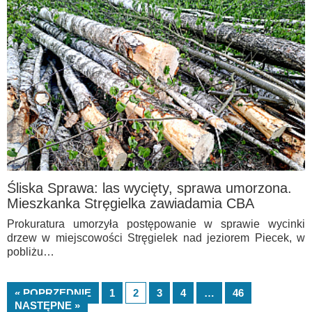
Śliska Sprawa: las wycięty, sprawa umorzona.
Mieszkanka Stręgielka zawiadamia CBA
Prokuratura umorzyła postępowanie w sprawie wycinki
drzew w miejscowości Stręgielek nad jeziorem Piecek, w
pobliżu…
« POPRZEDNIE
1
2
3
4
…
46
NASTĘPNE »