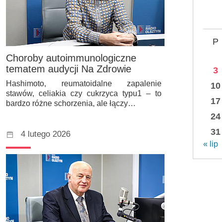
P
Choroby autoimmunologiczne
tematem audycji Na Zdrowie
3
Hashimoto, reumatoidalne zapalenie
10
stawów, celiakia czy cukrzyca typu1 – to
17
bardzo różne schorzenia, ale łączy…
24
31
4 lutego 2026
« lip