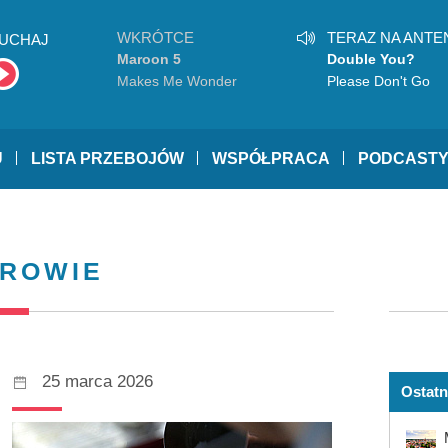
WKRÓTCE
TERAZ NA ANTE
UCHAJ
Maroon 5
Double You?
Makes Me Wonder
Please Don't Go
U
LISTA PRZEBOJÓW
WSPÓŁPRACA
PODCAST
DROWIE
25 marca 2026
Ostatn