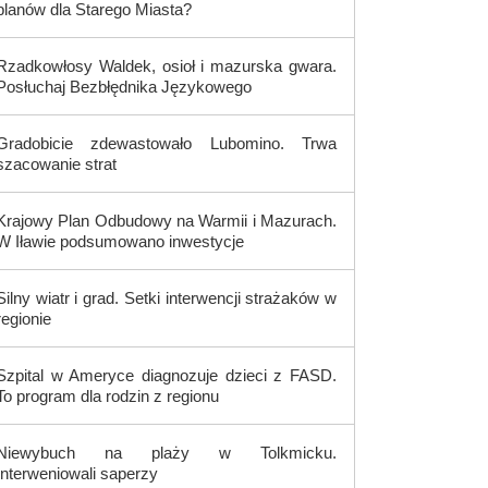
planów dla Starego Miasta?
Rzadkowłosy Waldek, osioł i mazurska gwara.
Posłuchaj Bezbłędnika Językowego
Gradobicie zdewastowało Lubomino. Trwa
szacowanie strat
Krajowy Plan Odbudowy na Warmii i Mazurach.
W Iławie podsumowano inwestycje
Silny wiatr i grad. Setki interwencji strażaków w
regionie
Szpital w Ameryce diagnozuje dzieci z FASD.
To program dla rodzin z regionu
Niewybuch na plaży w Tolkmicku.
Interweniowali saperzy