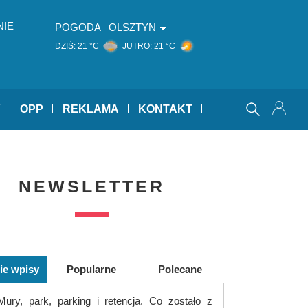
NIE
POGODA
OLSZTYN
DZIŚ:
21 °C
JUTRO:
21 °C
Y
OPP
REKLAMA
KONTAKT
NEWSLETTER
ie wpisy
Popularne
Polecane
Mury, park, parking i retencja. Co zostało z