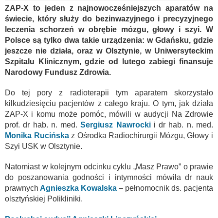
ZAP-X to jeden z najnowocześniejszych aparatów na
świecie, który służy do bezinwazyjnego i precyzyjnego
leczenia schorzeń w obrębie mózgu, głowy i szyi. W
Polsce są tylko dwa takie urządzenia: w Gdańsku, gdzie
jeszcze nie działa, oraz w Olsztynie, w Uniwersyteckim
Szpitalu Klinicznym, gdzie od lutego zabiegi finansuje
Narodowy Fundusz Zdrowia.
Do tej pory z radioterapii tym aparatem skorzystało
kilkudziesięciu pacjentów z całego kraju. O tym, jak działa
ZAP-X i komu może pomóc, mówili w audycji Na Zdrowie
prof. dr hab. n. med.
Sergiusz Nawrocki
i dr hab. n. med.
Monika Rucińska
z Ośrodka Radiochirurgii Mózgu, Głowy i
Szyi USK w Olsztynie.
Natomiast w kolejnym odcinku cyklu „Masz Prawo” o prawie
do poszanowania godności i intymności mówiła dr nauk
prawnych
Agnieszka Kowalska
– pełnomocnik ds. pacjenta
olsztyńskiej Polikliniki.