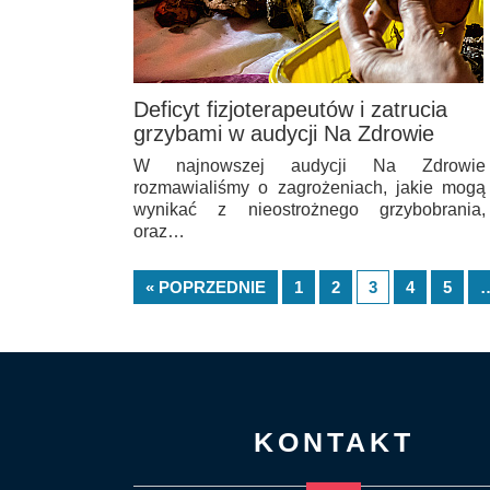
Deficyt fizjoterapeutów i zatrucia
grzybami w audycji Na Zdrowie
W najnowszej audycji Na Zdrowie
rozmawialiśmy o zagrożeniach, jakie mogą
wynikać z nieostrożnego grzybobrania,
oraz…
« POPRZEDNIE
1
2
3
4
5
KONTAKT