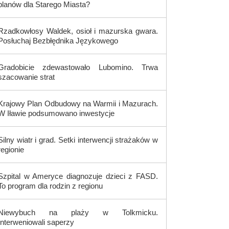
planów dla Starego Miasta?
Rzadkowłosy Waldek, osioł i mazurska gwara.
Posłuchaj Bezbłędnika Językowego
Gradobicie zdewastowało Lubomino. Trwa
szacowanie strat
Krajowy Plan Odbudowy na Warmii i Mazurach.
W Iławie podsumowano inwestycje
Silny wiatr i grad. Setki interwencji strażaków w
regionie
Szpital w Ameryce diagnozuje dzieci z FASD.
To program dla rodzin z regionu
Niewybuch na plaży w Tolkmicku.
Interweniowali saperzy