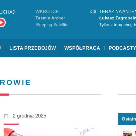
WKRÓTCE
TERAZ NA ANTE
UCHAJ
Tasmin Archer
Łukasz Zagrobel
Sleeping Satellite
Tylko z tobą chcę 
sobą
U
LISTA PRZEBOJÓW
WSPÓŁPRACA
PODCAST
DROWIE
2 grudnia 2025
Ostatn