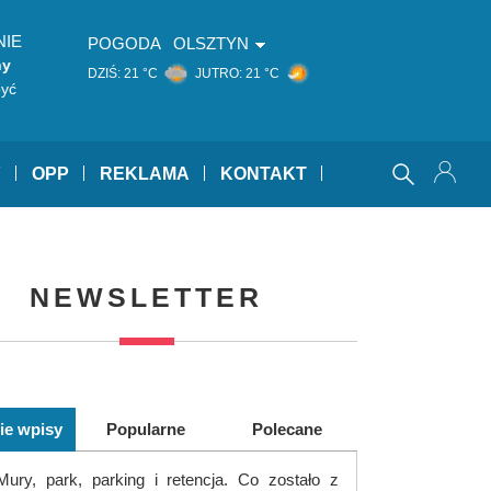
NIE
POGODA
OLSZTYN
ny
DZIŚ:
21 °C
JUTRO:
21 °C
być
Y
OPP
REKLAMA
KONTAKT
NEWSLETTER
ie wpisy
Popularne
Polecane
Mury, park, parking i retencja. Co zostało z