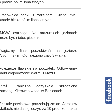
o prawie pół miliona złotych
Pracownica banku z zarzutami. Klienci mieli
stracić blisko pół miliona złotych
IMGW ostrzega. Na mazurskich jeziorach
może być niebezpiecznie
Tragiczny finał poszukiwań na jeziorze
Wydmińskim. Odnaleziono ciało 37-latka
Pojezierze Iławskie na początek. Odkrywamy
parki krajobrazowe Warmii i Mazur
Straż Graniczna odzyskała skradzioną
Yamahę. Kierowca wpadł w Bezledach
Szpitale powiatowe potrzebują zmian. Jarosław
Matłach: nie da się leczyć za 10 proc. kontraktu