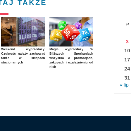
TAJ TAKŻE
P
3
Weekend wyprzedaży.
Magia wyprzedaży. W
10
Czujność należy zachować
Bliższych Spotkaniach
także w sklepach
wszystko o promocjach,
17
stacjonarnych
zakupach i uzależnieniu od
nich
24
31
« lip