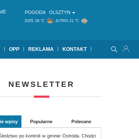
NIE
POGODA
OLSZTYN
DZIŚ:
28 °C
JUTRO:
21 °C
Y
OPP
REKLAMA
KONTAKT
NEWSLETTER
ie wpisy
Popularne
Polecane
Śledztwo po kontroli w gminie Ostróda. Chodzi