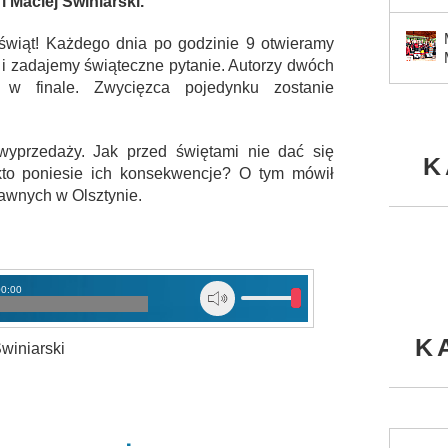
 Maciej Świniarski.
świąt! Każdego dnia po godzinie 9 otwieramy
i zadajemy świąteczne pytanie. Autorzy dwóch
 w finale. Zwycięzca pojedynku zostanie
yprzedaży. Jak przed świętami nie dać się
K
 kto poniesie ich konsekwencje? O tym mówił
awnych w Olsztynie.
00:00
K
winiarski