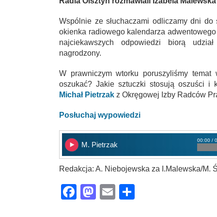
Radia Olsztyn rozmawiali Izabela Malewska i
Wspólnie ze słuchaczami odliczamy dni do 
okienka radiowego kalendarza adwentowego 
najciekawszych odpowiedzi biorą udział
nagrodzony.
W prawniczym wtorku poruszyliśmy temat w
oszukać? Jakie sztuczki stosują oszuści i
Michał Pietrzak
z Okręgowej Izby Radców Pr
Posłuchaj wypowiedzi
00:00 / 
M. Pietrzak
Redakcja: A. Niebojewska za I.Malewska/M. Ś
Facebook
Mastodon
Email
Share