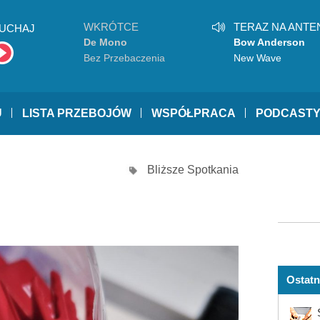
WKRÓTCE
TERAZ NA ANTE
UCHAJ
De Mono
Bow Anderson
Bez Przebaczenia
New Wave
U
LISTA PRZEBOJÓW
WSPÓŁPRACA
PODCAST
Bliższe Spotkania
Ostatn