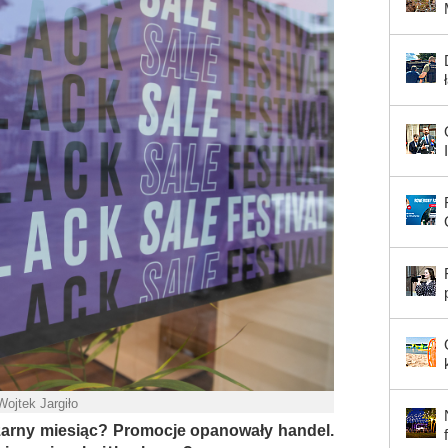
Wojtek Jargiło
zarny miesiąc? Promocje opanowały handel.