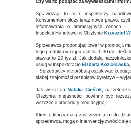
Czy warto podążać za wywieszkami inform
Sprawdzają to m.in. inspektorzy handlo
Konsumentom służy teraz nowe prawo, czyli
informowania o promocyjnych cenach – po
Inspekcji Handlowej w Olsztynie
Krzysztof W
Sprzedawca proponując towar w promocji, mus
tego produktu w ciągu ostatnich 30 dni. Jeśli
stawka to 20 tys zł. Jak dodała naczelniczk
usług w Inspektoracie
Elżbieta Koziołowska
– Sprzedawcy nie próbują oszukiwać kupując
słabej znajomości przepisów dyrektyw – wyjaś
Jak wskazała
Natalia Cieślak
, naczelnicz
Olsztynie, niejasności powinny być rozstr
wszczęcie procedury mediacyjnej.
Klienci, którzy mają zastrzeżenia co do dz
sprzedawcą, mogą o interwencję zwrócić się 