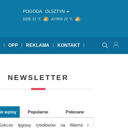
POGODA
OLSZTYN
DZIŚ:
22 °C
JUTRO:
22 °C
Y
OPP
REKLAMA
KONTAKT
NEWSLETTER
ie wpisy
Popularne
Polecane
Sukces lęgowy rybołowów na Warmii i