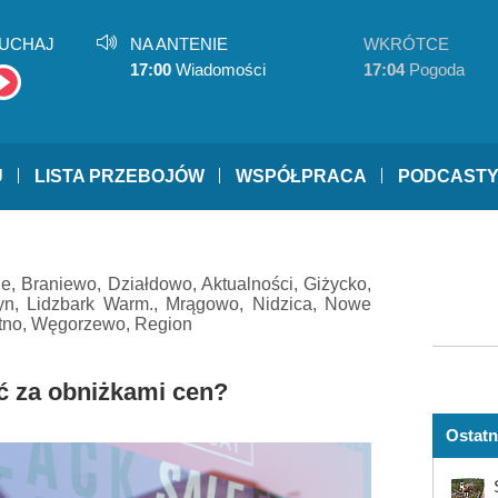
UCHAJ
NA ANTENIE
WKRÓTCE
17:00
Wiadomości
17:04
Pogoda
U
LISTA PRZEBOJÓW
WSPÓŁPRACA
PODCAST
ne
,
Braniewo
,
Działdowo
,
Aktualności
,
Giżycko
,
yn
,
Lidzbark Warm.
,
Mrągowo
,
Nidzica
,
Nowe
tno
,
Węgorzewo
,
Region
ć za obniżkami cen?
Ostatn