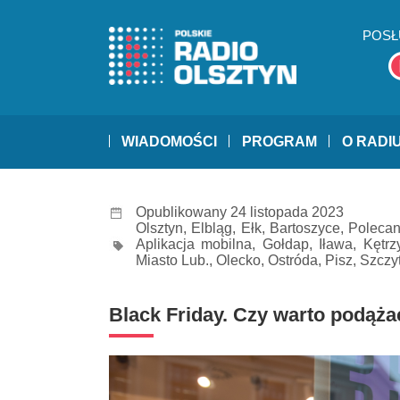
POSŁ
WIADOMOŚCI
PROGRAM
O RADI
Opublikowany 24 listopada 2023
Olsztyn
,
Elbląg
,
Ełk
,
Bartoszyce
,
Poleca
Aplikacja mobilna
,
Gołdap
,
Iława
,
Kętrz
Miasto Lub.
,
Olecko
,
Ostróda
,
Pisz
,
Szczy
Black Friday. Czy warto podąża