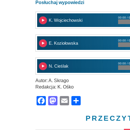
Posłuchaj wypowiedzi
00:00 / 
K. Wojciechowski
00:00 / 
E. Koziołowska
00:00 / 
N. Cieślak
Autor: A. Skrago
Redakcja: K. Ośko
Facebook
Mastodon
Email
Share
PRZECZY