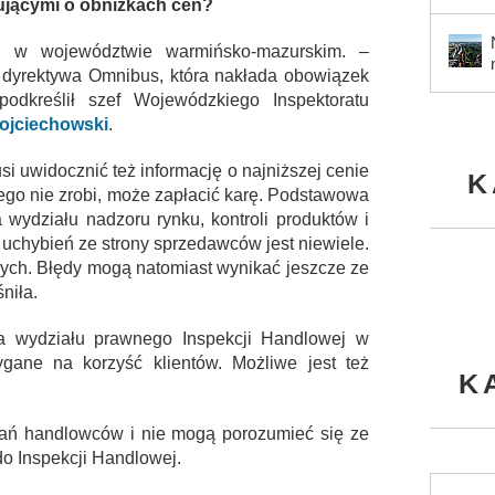
ującymi o obniżkach cen?
wi w województwie warmińsko-mazurskim. –
 dyrektywa Omnibus, która nakłada obowiązek
dkreślił szef Wojewódzkiego Inspektoratu
ojciechowski
.
i uwidocznić też informację o najniższej cenie
K
 tego nie zrobi, może zapłacić karę. Podstawowa
a wydziału nadzoru rynku, kontroli produktów i
, uchybień ze strony sprzedawców jest niewiele.
ych. Błędy mogą natomiast wynikać jeszcze ze
niła.
ka wydziału prawnego Inspekcji Handlowej w
zygane na korzyść klientów. Możliwe jest też
K
iałań handlowców i nie mogą porozumieć się ze
do Inspekcji Handlowej.