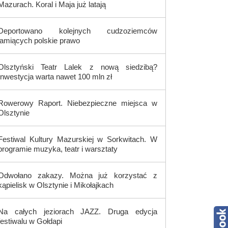
Mazurach. Koral i Maja już latają
Deportowano kolejnych cudzoziemców
łamiących polskie prawo
Olsztyński Teatr Lalek z nową siedzibą?
Inwestycja warta nawet 100 mln zł
Rowerowy Raport. Niebezpieczne miejsca w
Olsztynie
Festiwal Kultury Mazurskiej w Sorkwitach. W
programie muzyka, teatr i warsztaty
Odwołano zakazy. Można już korzystać z
kąpielisk w Olsztynie i Mikołajkach
Na całych jeziorach JAZZ. Druga edycja
festiwalu w Gołdapi