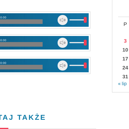
00:00
P
3
00:00
10
17
00:00
24
31
« lip
TAJ TAKŻE