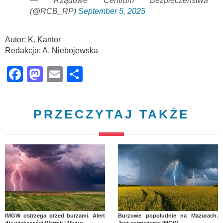
— Rządowe Centrum Bezpieczeństwa
(@RCB_RP)
September 5, 2025
Autor: K. Kantor
Redakcja: A. Niebojewska
Facebook
Mastodon
Email
Share
PRZECZYTAJ TAKŻE
IMGW ostrzega przed burzami. Alert
Burzowe popołudnie na Mazurach.
dla większości Warmii i Mazur
Jest ostrzeżenie IMGW