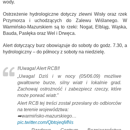
wody.
Ostrzeżenie hydrologiczne dotyczy zlewni Wisły oraz rzek
Przymorza i uchodzących do Zalewu Wiślanego. W
Warmińsko-Mazurskiem są to rzeki: Nogat, Elbląg, Wąska,
Bauda, Pasłęka oraz Wel i Drwęca.
Alert dotyczący burz obowiązuje do soboty do godz. 7.30, a
hydrologiczny – do północy z soboty na niedzielę.
‼️Uwaga! Alert RCB‼️
„Uwaga! Dziś i w nocy (05/06.09) możliwe
gwałtowne burze, silny wiatr i lokalnie grad.
Zachowaj ostrożność i zabezpiecz rzeczy, które
może porwać wiatr.”
Alert RCB tej treści został przesłany do odbiorców
na terenie województwa:
➡️warmińsko-mazurskiego…
pic.twitter.com/QbtojeqMNs