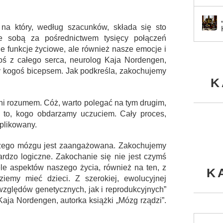
 na który, według szacunków, składa się sto
ze sobą za pośrednictwem tysięcy połączeń
 funkcje życiowe, ale również nasze emocje i
ś z całego serca, neurolog Kaja Nordengen,
amy kogoś bicepsem. Jak podkreśla, zakochujemy
K
nni rozumem. Cóż, warto polegać na tym drugim,
a to, kogo obdarzamy uczuciem. Cały proces,
plikowany.
szego mózgu jest zaangażowana. Zakochujemy
rdzo logiczne. Zakochanie się nie jest czymś
e aspektów naszego życia, również na ten, z
K
ziemy mieć dzieci. Z szerokiej, ewolucyjnej
względów genetycznych, jak i reprodukcyjnych”
aja Nordengen, autorka książki „Mózg rządzi”.