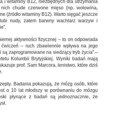
za i witaminy B12, niezbędnych dla utrzymania
 nich chude czerwone mięso (np. wołowina,
czne (źródło witaminy B12). Warto sięgać jeszcze
lubi nudy, zatem barwny wachlarz warzyw i
e”.
ernej aktywności fizycznej – to on odpowiada
o ćwiczeń – ruch zbawiennie wpływa na jego
i są zaprogramowane na siedzący tryb życia” –
ytetu Kolumbii Brytyjskiej. Wyniki badań mają
kazuje prof. Sam Marcora, lenistwo, które dziś
e.
zepty. Badania pokazują, że mózg osób, które
 jest o 10 lat młodszy w porównaniu do mózgu
oski płynące z badań są jednoznacznie, że
ysł.