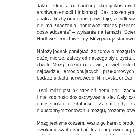
Jako jeden z najbardziej skomplikowanyc
archiwum emocji i informacji. Jak obszerny
analiza liczby neuronów powoduje, że odkry
nie ma znaczenia, ponieważ proces przech
doświadczenia” – wyjaśnia na łamach „Scien
Northwestern University. Mózg wciąż stanowi
Należy jednak pamiętać, że zdrowie mózgu le
dużej mierze, zależy od naszego stylu życia. 
chwili. Mózg można naprawić, nawet jeśli d
najbardziej emocjonujących, przełomowych
badacz układu nerwowego, klinicysta, dr Dani
„Twój mózg jest jak mięsień, trenuj go” – z
i ma zdolność dostosowywania się. Cały cz
umiejętności i zdolności. Zatem, gdy p
nieustannym trenowaniu mózgu, możemy otwor
Mózg jest smakoszem. Warto go karmić produk
awokado, warto zadbać też o odpowiednią p