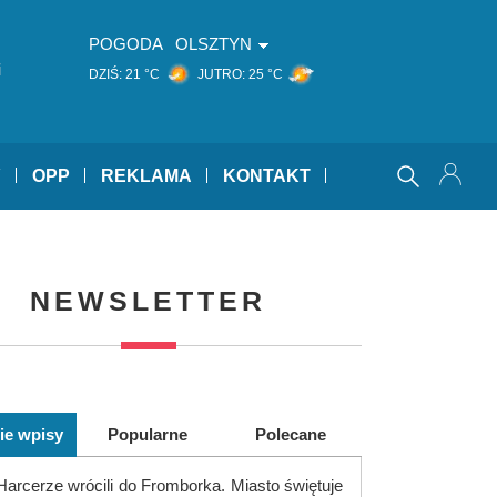
POGODA
OLSZTYN
i
DZIŚ:
21 °C
JUTRO:
25 °C
Y
OPP
REKLAMA
KONTAKT
NEWSLETTER
ie wpisy
Popularne
Polecane
Harcerze wrócili do Fromborka. Miasto świętuje