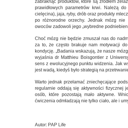
zabraknąć produktów, które są źródłem żela
prawidłowych parametrów krwi. Należą do
cielęcina), jaja, ryby, drób oraz produkty mle
po różnorodne orzechy. Jednak mózg nie 
owoców zadowoli jego „wybredne podniebieni
Choć mózg nie będzie zmuszał nas do nadmi
za to, że często brakuje nam motywacji d
kondycję. „Badania wskazują, że nasze mózg
wyjaśnia dr Matthieu Boisgontier z Uniwers
sens z ewolucyjnego punktu widzenia. Jak ws
jest wadą, kiedyś było strategią na przetrwani
Warto jednak przełamać zniechęcające pods
regularnie oddają się aktywności fizycznej
osób, które pozostają mało aktywne. Wni
ćwiczenia odmładzają nie tylko ciało, ale i um
Autor: PAP Life