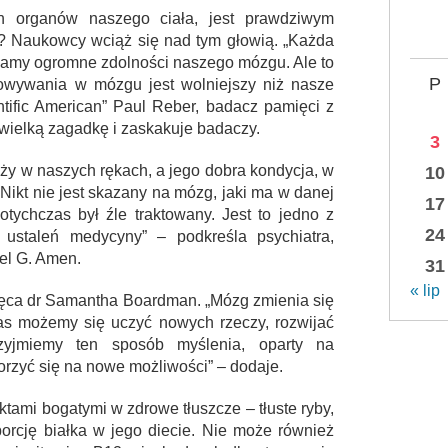
h organów naszego ciała, jest prawdziwym
m? Naukowcy wciąż się nad tym głowią. „Każda
wamy ogromne zdolności naszego mózgu. Ale to
P
owywania w mózgu jest wolniejszy niż nasze
tific American” Paul Reber, badacz pamięci z
 wielką zagadkę i zaskakuje badaczy.
3
ży w naszych rękach, a jego dobra kondycja, w
10
„Nikt nie jest skazany na mózg, jaki ma w danej
17
otychczas był źle traktowany. Jest to jedno z
24
 ustaleń medycyny” – podkreśla psychiatra,
el G. Amen.
31
« lip
achęca dr Samantha Boardman. „Mózg zmienia się
as możemy się uczyć nowych rzeczy, rozwijać
rzyjmiemy ten sposób myślenia, oparty na
zyć się na nowe możliwości” – dodaje.
tami bogatymi w zdrowe tłuszcze – tłuste ryby,
orcję białka w jego diecie. Nie może również