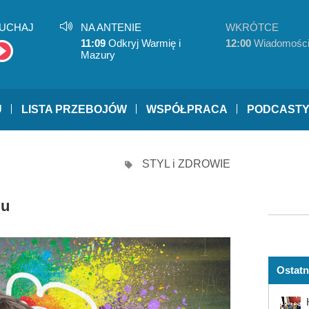
UCHAJ
NA ANTENIE
WKRÓTCE
11:09
Odkryj Warmię i
12:00
Wiadomośc
Mazury
U
LISTA PRZEBOJÓW
WSPÓŁPRACA
PODCAST
STYL i ZDROWIE
gu
Ostatn