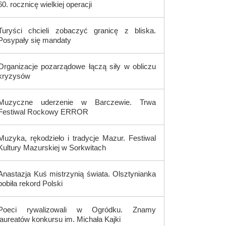
60. rocznicę wielkiej operacji
Turyści chcieli zobaczyć granicę z bliska.
Posypały się mandaty
Organizacje pozarządowe łączą siły w obliczu
kryzysów
Muzyczne uderzenie w Barczewie. Trwa
Festiwal Rockowy ERROR
Muzyka, rękodzieło i tradycje Mazur. Festiwal
Kultury Mazurskiej w Sorkwitach
Anastazja Kuś mistrzynią świata. Olsztynianka
pobiła rekord Polski
Poeci rywalizowali w Ogródku. Znamy
laureatów konkursu im. Michała Kajki