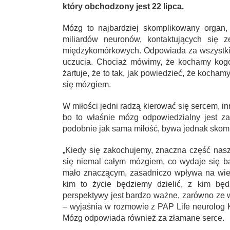
który obchodzony jest 22 lipca.
Mózg to najbardziej skomplikowany organ,
miliardów neuronów, kontaktujących się 
międzykomórkowych. Odpowiada za wszystkie
uczucia. Chociaż mówimy, że kochamy kogo
żartuje, że to tak, jak powiedzieć, że koch
się mózgiem.
W miłości jedni radzą kierować się sercem, i
bo to właśnie mózg odpowiedzialny jest z
podobnie jak sama miłość, bywa jednak skom
„Kiedy się zakochujemy, znaczna część na
się niemal całym mózgiem, co wydaje się ba
mało znaczącym, zasadniczo wpływa na wiel
kim to życie będziemy dzielić, z kim będ
perspektywy jest bardzo ważne, zarówno ze 
– wyjaśnia w rozmowie z PAP Life neurolog K
Mózg odpowiada również za złamane serce.