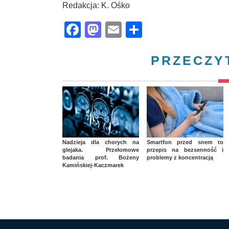
Redakcja: K. Ośko
Facebook
Mastodon
Email
Share
PRZECZY
Nadzieja dla chorych na
Smartfon przed snem to
glejaka. Przełomowe
przepis na bezsenność i
badania prof. Bożeny
problemy z koncentracją
Kamińskiej-Kaczmarek