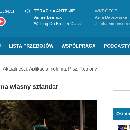
TERAZ NA ANTENIE
WKRÓTCE
UCHAJ
Annie Lennox
Ania Dąbrowska
Walking On Broken Glass
Z Tobą nie umiem 
U
LISTA PRZEBOJÓW
WSPÓŁPRACA
PODCAST
Aktualności
,
Aplikacja mobilna
,
Pisz
,
Regiony
yma własny sztandar
Ostatn