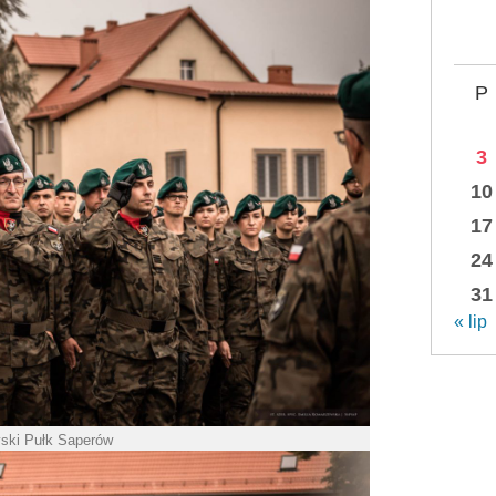
P
3
10
17
24
31
« lip
yski Pułk Saperów