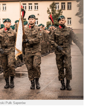
yski Pułk Saperów