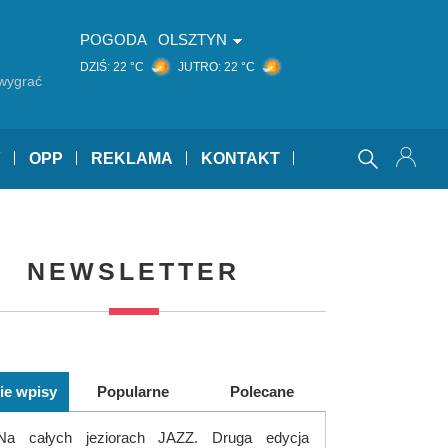
POGODA
OLSZTYN
DZIŚ:
22 °C
JUTRO:
22 °C
wygrać
Y
OPP
REKLAMA
KONTAKT
NEWSLETTER
ie wpisy
Popularne
Polecane
Na całych jeziorach JAZZ. Druga edycja