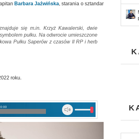
apitan
Barbara Jaźwińska
, starania o sztandar
znajduje się m.in. Krzyż Kawalerski, dwie
est symbolem pułku. Na odwrocie umieszczone
tkowa Pułku Saperów z czasów II RP i herb
K
2022 roku.
K
00:00