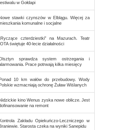
festiwalu w Gołdapi
Nowe stawki czynszów w Elblągu. Więcej za
mieszkania komunalne i socjalne
„Ryczące czterdziestki” na Mazurach. Teatr
IOTA świętuje 40-lecie działalności
Olsztyn sprawdza system ostrzegania i
alarmowania. Prace potrwają kilka miesięcy
Ponad 10 km wałów do przebudowy. Wody
Polskie wzmacniają ochronę Żuław Wiślanych
Nidzickie kino Wenus zyska nowe oblicze. Jest
dofinansowanie na remont
Kontrola Zakładu Opiekuńczo-Leczniczego w
Braniewie. Starosta czeka na wyniki Sanepidu