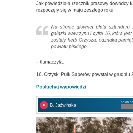
Jak powiedziała rzecznik prasowy dowódcy k
rozpoczęły się w maju zeszłego roku.
Na stronie głównej płata sztandaru 
gałązki wawrzynu i cyfra 16, która j
zostały herb Orzysza, odznaka pamią
powiatu piskiego
– tłumaczyła.
16. Orzyski Pułk Saperów powstał w grudniu 
Posłuchaj wypowiedzi
00:00 / 
B. Jaźwińska