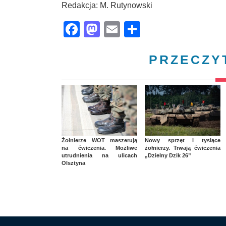
Redakcja: M. Rutynowski
Facebook
Mastodon
Email
Share
PRZECZY
Żołnierze WOT maszerują
Nowy sprzęt i tysiące
na ćwiczenia. Możliwe
żołnierzy. Trwają ćwiczenia
utrudnienia na ulicach
„Dzielny Dzik 26”
Olsztyna