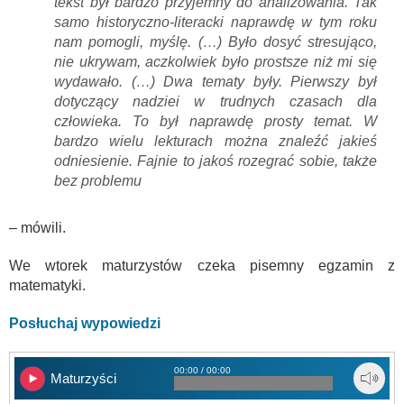
tekst był bardzo przyjemny do analizowania. Tak
samo historyczno-literacki naprawdę w tym roku
nam pomogli, myślę. (…) Było dosyć stresująco,
nie ukrywam, aczkolwiek było prostsze niż mi się
wydawało. (…) Dwa tematy były. Pierwszy był
dotyczący nadziei w trudnych czasach dla
człowieka. To był naprawdę prosty temat. W
bardzo wielu lekturach można znaleźć jakieś
odniesienie. Fajnie to jakoś rozegrać sobie, także
bez problemu
– mówili.
We wtorek maturzystów czeka pisemny egzamin z
matematyki.
Posłuchaj wypowiedzi
00:00 / 00:00
Maturzyści