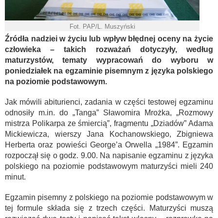
Fot. PAP/L. Muszyński
Źródła nadziei w życiu lub wpływ błędnej oceny na życie
człowieka – takich rozważań dotyczyły, według
maturzystów, tematy wypracowań do wyboru w
poniedziałek na egzaminie pisemnym z języka polskiego
na poziomie podstawowym.
Jak mówili abiturienci, zadania w części testowej egzaminu
odnosiły m.in. do „Tanga” Sławomira Mrożka, „Rozmowy
mistrza Polikarpa ze śmiercią”, fragmentu „Dziadów” Adama
Mickiewicza, wierszy Jana Kochanowskiego, Zbigniewa
Herberta oraz powieści George’a Orwella „1984”. Egzamin
rozpoczął się o godz. 9.00. Na napisanie egzaminu z języka
polskiego na poziomie podstawowym maturzyści mieli 240
minut.
Egzamin pisemny z polskiego na poziomie podstawowym w
tej formule składa się z trzech części. Maturzyści muszą