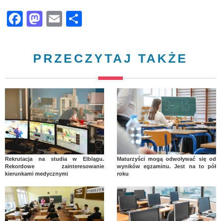
Facebook
Mastodon
Email
Share
PRZECZYTAJ TAKŻE
Rekrutacja na studia w Elblągu.
Maturzyści mogą odwoływać się od
Rekordowe zainteresowanie
wyników egzaminu. Jest na to pół
kierunkami medycznymi
roku