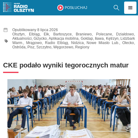
POSŁUCHAJ
Opublikowany 8 lipca 2026
Olsztyn
,
Elbląg
,
Ełk
,
Bartoszyce
,
Braniewo
,
Polecane
,
Działdowo
,
Aktualności
,
Giżycko
,
Aplikacja mobilna
,
Gołdap
,
Iława
,
Kętrzyn
,
Lidzbark
Warm.
,
Mrągowo
,
Radio Elbląg
,
Nidzica
,
Nowe Miasto Lub.
,
Olecko
,
Ostróda
,
Pisz
,
Szczytno
,
Węgorzewo
,
Regiony
CKE podało wyniki tegorocznych matur