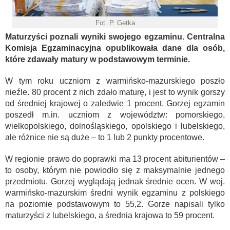
Fot. P. Getka
Maturzyści poznali wyniki swojego egzaminu. Centralna
Komisja Egzaminacyjna opublikowała dane dla osób,
które zdawały matury w podstawowym terminie.
W tym roku uczniom z warmińsko-mazurskiego poszło
nieźle. 80 procent z nich zdało maturę, i jest to wynik gorszy
od średniej krajowej o zaledwie 1 procent. Gorzej egzamin
poszedł m.in. uczniom z województw: pomorskiego,
wielkopolskiego, dolnośląskiego, opolskiego i lubelskiego,
ale różnice nie są duże – to 1 lub 2 punkty procentowe.
W regionie prawo do poprawki ma 13 procent abiturientów –
to osoby, którym nie powiodło się z maksymalnie jednego
przedmiotu. Gorzej wyglądają jednak średnie ocen. W woj.
warmińsko-mazurskim średni wynik egzaminu z polskiego
na poziomie podstawowym to 55,2. Gorze napisali tylko
maturzyści z lubelskiego, a średnia krajowa to 59 procent.