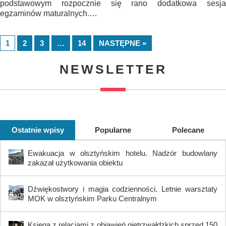
podstawowym rozpocznie się rano dodatkowa sesja
egzaminów maturalnych.…
1
2
3
…
14
NASTĘPNE »
NEWSLETTER
Ostatnie wpisy
Popularne
Polecane
Ewakuacja w olsztyńskim hotelu. Nadzór budowlany
zakazał użytkowania obiektu
Dźwiękostwory i magia codzienności. Letnie warsztaty
MOK w olsztyńskim Parku Centralnym
Księga z relacjami z objawień gietrzwałdzkich sprzed 150