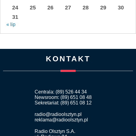
24
25
26
27
28
29
30
31
« lip
KONTAKT
Centrala: (89) 526 44 34
Newsroom: (89) 651 08 48
Sekretariat: (89) 651 08 12
radio@radioolsztyn.pl
reklama@radioolsztyn.pl
Radio Olsztyn S.A.