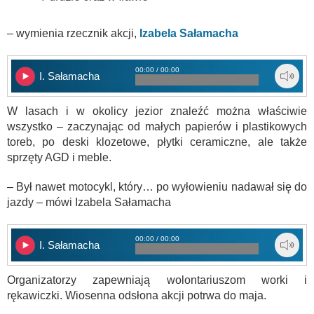
– wymienia rzecznik akcji,
Izabela Sałamacha
00:00 / 00:00
I. Sałamacha
W lasach i w okolicy jezior znaleźć można właściwie
wszystko – zaczynając od małych papierów i plastikowych
toreb, po deski klozetowe, płytki ceramiczne, ale także
sprzęty AGD i meble.
– Był nawet motocykl, który… po wyłowieniu nadawał się do
jazdy – mówi Izabela Sałamacha
00:00 / 00:00
I. Sałamacha
Organizatorzy zapewniają wolontariuszom worki i
rękawiczki. Wiosenna odsłona akcji potrwa do maja.