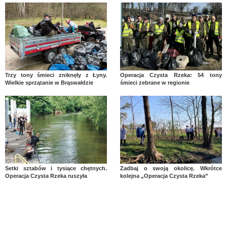
Trzy tony śmieci zniknęły z Łyny.
Operacja Czysta Rzeka: 54 tony
Wielkie sprzątanie w Brąswałdzie
śmieci zebrane w regionie
Setki sztabów i tysiące chętnych.
Zadbaj o swoją okolicę. Wkrótce
Operacja Czysta Rzeka ruszyła
kolejna „Operacja Czysta Rzeka”