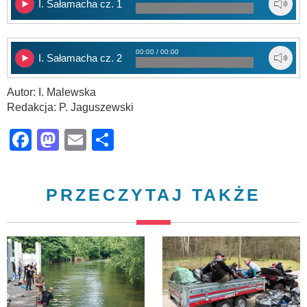
I. Sałamacha cz. 1
00:00 / 00:00
I. Sałamacha cz. 2
Autor: I. Malewska
Redakcja: P. Jaguszewski
Facebook
Mastodon
Email
Share
PRZECZYTAJ TAKŻE