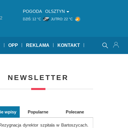
POGODA
OLSZTYN
2
DZIŚ:
12 °C
JUTRO:
22 °C
Y
OPP
REKLAMA
KONTAKT
NEWSLETTER
ie wpisy
Popularne
Polecane
Rezygnacja dyrektor szpitala w Bartoszycach.