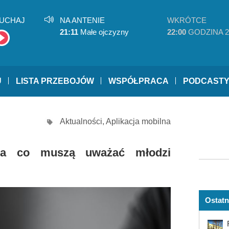
UCHAJ
NA ANTENIE
WKRÓTCE
21:11
Małe ojczyzny
22:00
GODZINA 2
U
LISTA PRZEBOJÓW
WSPÓŁPRACA
PODCAST
Aktualności
,
Aplikacja mobilna
Na co muszą uważać młodzi
Ostatn