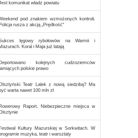
Jest komunikat władz powiatu
Weekend pod znakiem wzmożonych kontroli.
Policja rusza z akcją „Prędkość”
Sukces lęgowy rybołowów na Warmii i
Mazurach. Koral i Maja już latają
Deportowano kolejnych cudzoziemców
łamiących polskie prawo
Olsztyński Teatr Lalek z nową siedzibą? Ma
być warta nawet 100 mln zł
Rowerowy Raport. Niebezpieczne miejsca w
Olsztynie
Festiwal Kultury Mazurskiej w Sorkwitach. W
programie muzyka, teatr i warsztaty