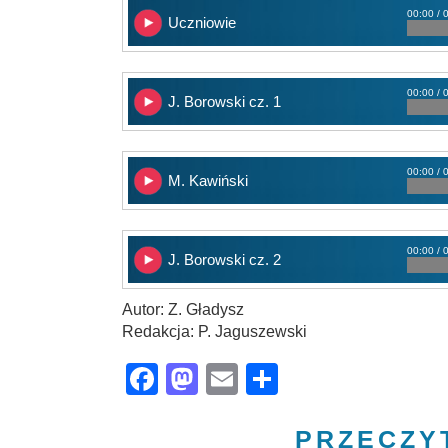
00:00 / 
Uczniowie
00:00 / 
J. Borowski cz. 1
00:00 / 
M. Kawiński
00:00 / 
J. Borowski cz. 2
Autor: Z. Gładysz
Redakcja: P. Jaguszewski
Facebook
Mastodon
Email
Share
PRZECZY