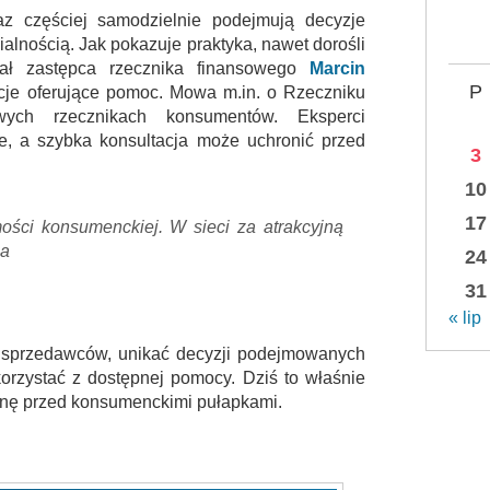
z częściej samodzielnie podejmują decyzje
alnością. Jak pokazuje praktyka, nawet dorośli
ał zastępca rzecznika finansowego
Marcin
P
ytucje oferujące pomoc. Mowa m.in. o Rzeczniku
ych rzecznikach konsumentów. Eksperci
ne, a szybka konsultacja może uchronić przed
3
10
17
ci konsumenckiej. W sieci za atrakcyjną
ia
24
31
« lip
ać sprzedawców, unikać decyzji podejmowanych
orzystać z dostępnej pomocy. Dziś to właśnie
ronę przed konsumenckimi pułapkami.