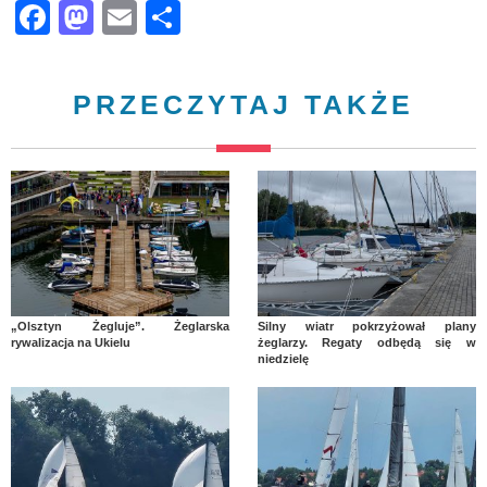
Facebook
Mastodon
Email
Share
PRZECZYTAJ TAKŻE
„Olsztyn Żegluje”. Żeglarska
Silny wiatr pokrzyżował plany
rywalizacja na Ukielu
żeglarzy. Regaty odbędą się w
niedzielę