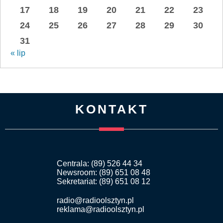
17
18
19
20
21
22
23
24
25
26
27
28
29
30
31
« lip
KONTAKT
Centrala: (89) 526 44 34
Newsroom: (89) 651 08 48
Sekretariat: (89) 651 08 12
radio@radioolsztyn.pl
reklama@radioolsztyn.pl