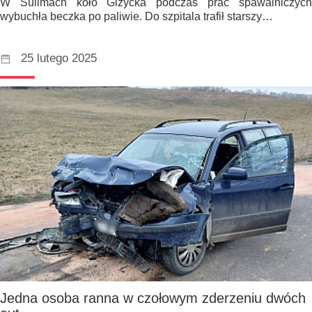
W Sulimach koło Giżycka podczas prac spawalniczych
wybuchła beczka po paliwie. Do szpitala trafił starszy…
25 lutego 2025
Jedna osoba ranna w czołowym zderzeniu dwóch