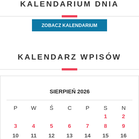
KALENDARIUM DNIA
ZOBACZ KALENDARIUM
KALENDARZ WPISÓW
SIERPIEŃ 2026
P
W
Ś
C
P
S
N
1
2
3
4
5
6
7
8
9
10
11
12
13
14
15
16