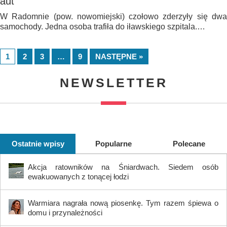
aut
W Radomnie (pow. nowomiejski) czołowo zderzyły się dwa
samochody. Jedna osoba trafiła do iławskiego szpitala.…
1
2
3
…
9
NASTĘPNE »
NEWSLETTER
Ostatnie wpisy
Popularne
Polecane
Akcja ratowników na Śniardwach. Siedem osób
ewakuowanych z tonącej łodzi
Warmiara nagrała nową piosenkę. Tym razem śpiewa o
domu i przynależności