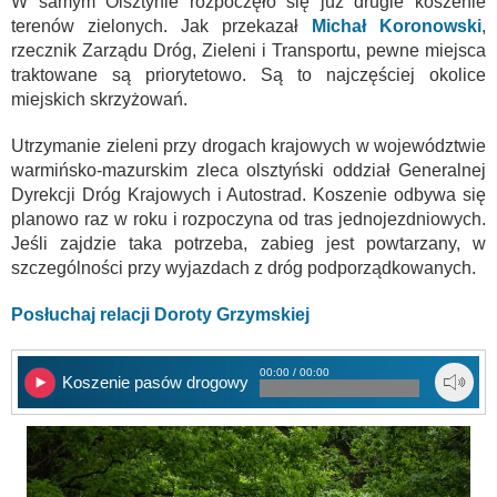
W samym Olsztynie rozpoczęło się już drugie koszenie
terenów zielonych. Jak przekazał
Michał Koronowski
,
rzecznik Zarządu Dróg, Zieleni i Transportu, pewne miejsca
traktowane są priorytetowo. Są to najczęściej okolice
miejskich skrzyżowań.
Utrzymanie zieleni przy drogach krajowych w województwie
warmińsko-mazurskim zleca olsztyński oddział Generalnej
Dyrekcji Dróg Krajowych i Autostrad. Koszenie odbywa się
planowo raz w roku i rozpoczyna od tras jednojezdniowych.
Jeśli zajdzie taka potrzeba, zabieg jest powtarzany, w
szczególności przy wyjazdach z dróg podporządkowanych.
Posłuchaj relacji Doroty Grzymskiej
00:00 / 00:00
Koszenie pasów drogowych