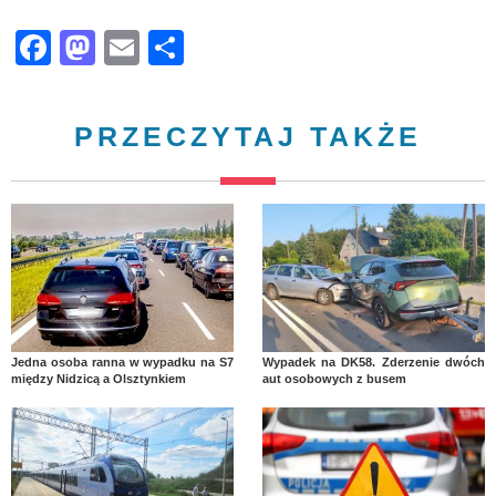
Facebook
Mastodon
Email
Share
PRZECZYTAJ TAKŻE
Jedna osoba ranna w wypadku na S7
Wypadek na DK58. Zderzenie dwóch
między Nidzicą a Olsztynkiem
aut osobowych z busem