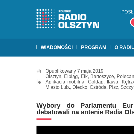
POSŁ
WIADOMOŚCI
PROGRAM
O RADI
Opublikowany 7 maja 2019
Olsztyn
,
Elbląg
,
Ełk
,
Bartoszyce
,
Poleca
Aplikacja mobilna
,
Gołdap
,
Iława
,
Kętrz
Miasto Lub.
,
Olecko
,
Ostróda
,
Pisz
,
Szczy
Wybory do Parlamentu Europ
debatowali na antenie Radia Ol