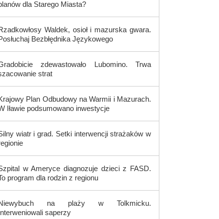
planów dla Starego Miasta?
Rzadkowłosy Waldek, osioł i mazurska gwara.
Posłuchaj Bezbłędnika Językowego
Gradobicie zdewastowało Lubomino. Trwa
szacowanie strat
Krajowy Plan Odbudowy na Warmii i Mazurach.
W Iławie podsumowano inwestycje
Silny wiatr i grad. Setki interwencji strażaków w
regionie
Szpital w Ameryce diagnozuje dzieci z FASD.
To program dla rodzin z regionu
Niewybuch na plaży w Tolkmicku.
Interweniowali saperzy