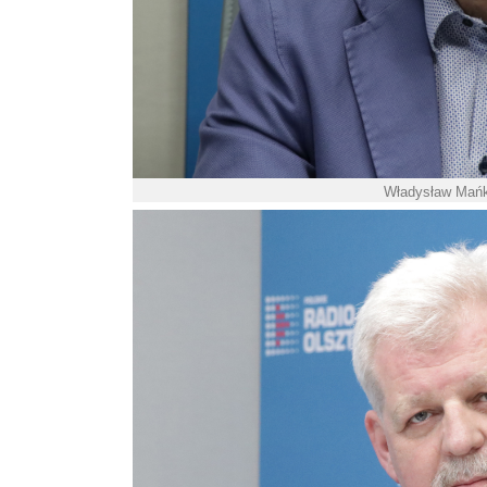
Władysław Mańku