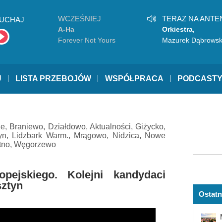
WCZEŚNIEJ
TERAZ NA ANTE
UCHAJ
A-Ha
Orkiestra,
Repr.Zesp.Art.Woj
Forever Not Yours
Mazurek Dąbrowsk
Hymn Państwowy
U
LISTA PRZEBOJÓW
WSPÓŁPRACA
PODCAST
ne
,
Braniewo
,
Działdowo
,
Aktualności
,
Giżycko
,
yn
,
Lidzbark Warm.
,
Mrągowo
,
Nidzica
,
Nowe
tno
,
Węgorzewo
ejskiego. Kolejni kandydaci
sztyn
Ostatn