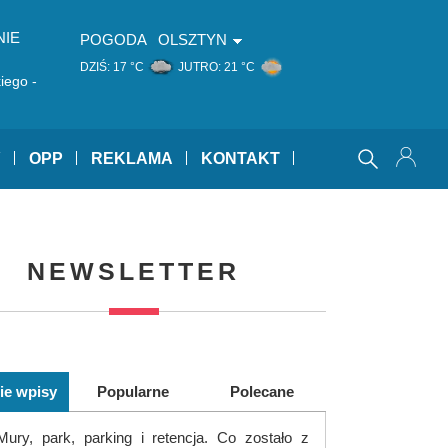
NIE
POGODA
OLSZTYN
DZIŚ:
17 °C
JUTRO:
21 °C
.Pol.
iego -
Y
OPP
REKLAMA
KONTAKT
NEWSLETTER
ie wpisy
Popularne
Polecane
Mury, park, parking i retencja. Co zostało z