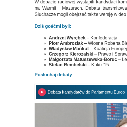
W debacie radiowej wystąpili kandydaci kom
na Warmii i Mazurach. Debata transmitowa
Słuchacze mogli obejrzeć także wersję wideo 
Dziś gośćmi byli:
Andrzej Wyrębek
– Konfederacja
Piotr Ambroziak
– Wiosna Roberta Bi
Władysław Mańkut
– Koalicja Europe
Grzegorz Kierozalski
– Prawo i Spraw
Małgorzata Matuszewska-Boruc
– L
Stefan Rembelski
– Kukiz’15
Posłuchaj debaty
Debata kandydatów do Parlamentu Europe