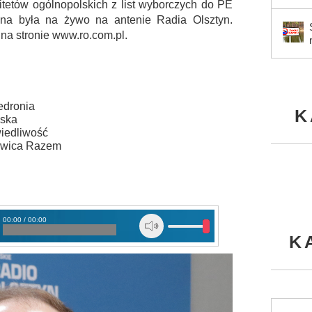
itetów ogólnopolskich z list wyborczych do PE
na była na żywo na antenie Radia Olsztyn.
na stronie www.ro.com.pl.
edronia
K
jska
iedliwość
ewica Razem
00:00 / 00:00
jskiego
K