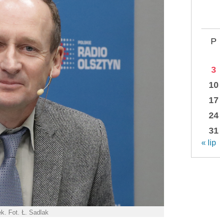
P
3
10
17
24
31
« lip
k. Fot. Ł. Sadlak