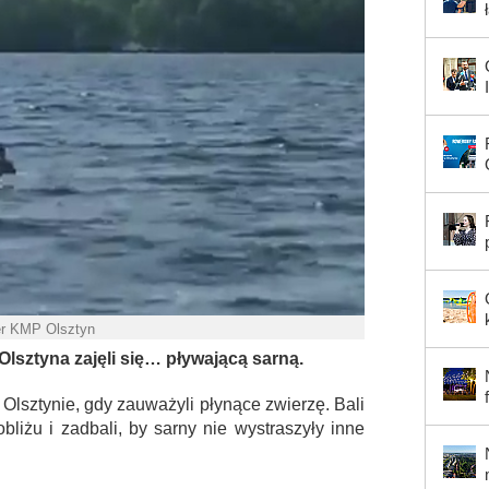
er KMP Olsztyn
Olsztyna zajęli się… pływającą sarną.
w Olsztynie, gdy zauważyli płynące zwierzę. Bali
obliżu i zadbali, by sarny nie wystraszyły inne