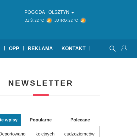
POGODA
OLSZTYN
ć
DZIŚ:
22 °C
JUTRO:
22 °C
Y
OPP
REKLAMA
KONTAKT
NEWSLETTER
ie wpisy
Popularne
Polecane
Deportowano kolejnych cudzoziemców