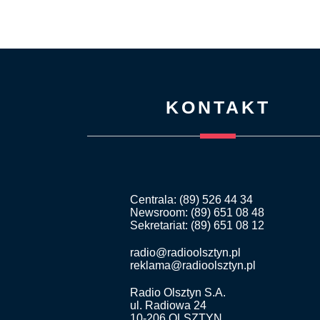
KONTAKT
Centrala: (89) 526 44 34
Newsroom: (89) 651 08 48
Sekretariat: (89) 651 08 12
radio@radioolsztyn.pl
reklama@radioolsztyn.pl
Radio Olsztyn S.A.
ul. Radiowa 24
10-206 OLSZTYN