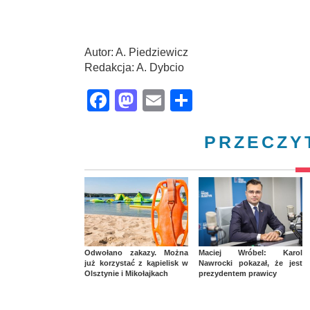
Autor: A. Piedziewicz
Redakcja: A. Dybcio
Facebook
Mastodon
Email
Share
PRZECZY
Odwołano zakazy. Można
Maciej Wróbel: Karol
już korzystać z kąpielisk w
Nawrocki pokazał, że jest
Olsztynie i Mikołajkach
prezydentem prawicy