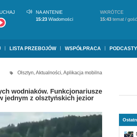
UCHAJ
NA ANTENIE
WKRÓTCE
15:23
Wiadomości
15:43
temat / goś
U
LISTA PRZEBOJÓW
WSPÓŁPRACA
PODCAST
Olsztyn
,
Aktualności
,
Aplikacja mobilna
nych wodniaków. Funkcjonariusze
w jednym z olsztyńskich jezior
Ostatn