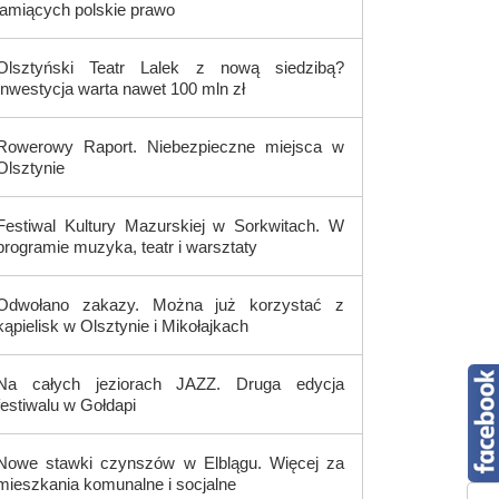
łamiących polskie prawo
Olsztyński Teatr Lalek z nową siedzibą?
Inwestycja warta nawet 100 mln zł
Rowerowy Raport. Niebezpieczne miejsca w
Olsztynie
Festiwal Kultury Mazurskiej w Sorkwitach. W
programie muzyka, teatr i warsztaty
Odwołano zakazy. Można już korzystać z
kąpielisk w Olsztynie i Mikołajkach
Na całych jeziorach JAZZ. Druga edycja
festiwalu w Gołdapi
Nowe stawki czynszów w Elblągu. Więcej za
mieszkania komunalne i socjalne