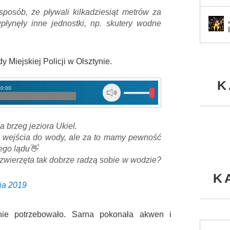
 sposób, że pływali kilkadziesiąt metrów za
płynęły inne jednostki, np. skutery wodne
 Miejskiej Policji w Olsztynie.
K
00:00
 brzeg jeziora Ukiel.
 wejścia do wody, ale za to mamy pewność
hego lądu👋
e zwierzęta tak dobrze radzą sobie w wodzie?
K
ja 2019
ie potrzebowało. Sarna pokonała akwen i