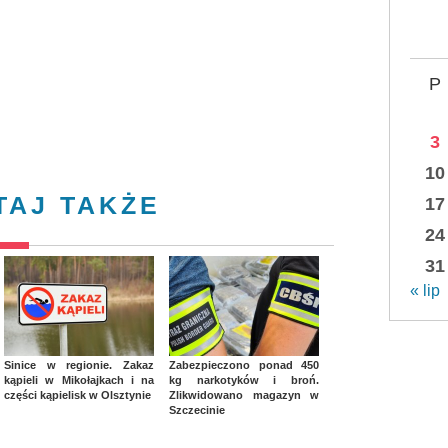
P
3
10
TAJ TAKŻE
17
24
31
« lip
Sinice w regionie. Zakaz
Zabezpieczono ponad 450
kąpieli w Mikołajkach i na
kg narkotyków i broń.
części kąpielisk w Olsztynie
Zlikwidowano magazyn w
Szczecinie