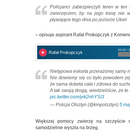
Policjanci zabezpieczyli teren w ten
zwierzęciem, by na jego trasę nie w
pływające tego dnia po jeziorze Ukiel
– opisuje aspirant Rafał Prokopczyk z Komendy
00:00 / 
Rafał Prokopczyk
Nietypowa eskorta przerażonej sarny na
Nie dowiemy się co było powodem jej
że sarna dotarła cała i zdrowa do suc
A tak swoją drogą, wiedzieliście, że t
pic.twitter.com/yrk2nhYSI3
— Policja Olsztyn (@kmpolsztyn)
5 ma
Większej pomocy zwierzę na szczęście n
samodzielnie wyszła na brzeg.