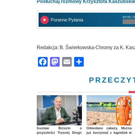
Posłuchaj rozmowy Krzysztofa Kaszubski
00:00 / 
Poranne Pytania
Redakcja: B. Świerkowska-Chromy za K. Kas
Facebook
Mastodon
Email
Share
PRZECZY
Gustaw Brzezin o
Odwołano zakazy. Można
przyszłości Trzeciej Drogi:
już korzystać z kąpielisk w