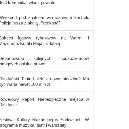
Jest komunikat władz powiatu
Weekend pod znakiem wzmożonych kontroli.
Policja rusza z akcją „Prędkość”
Sukces lęgowy rybołowów na Warmii i
Mazurach. Koral i Maja już latają
Deportowano kolejnych cudzoziemców
łamiących polskie prawo
Olsztyński Teatr Lalek z nową siedzibą? Ma
być warta nawet 100 mln zł
Rowerowy Raport. Niebezpieczne miejsca w
Olsztynie
Festiwal Kultury Mazurskiej w Sorkwitach. W
programie muzyka, teatr i warsztaty