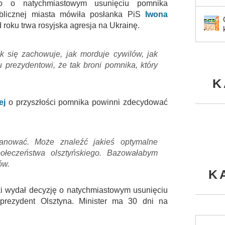
go o natychmiastowym usunięciu pomnika
blicznej miasta mówiła posłanka PiS
Iwona
 roku trwa rosyjska agresja na Ukrainę.
k się zachowuje, jak morduje cywilów, jak
nu prezydentowi, że tak broni pomnika, który
K
ej
o przyszłości pomnika powinni zdecydować
anować. Może znaleźć jakieś optymalne
połeczeństwa olsztyńskiego. Bazowałabym
ów.
K
ki wydał decyzję o natychmiastowym usunięciu
prezydent Olsztyna. Minister ma 30 dni na