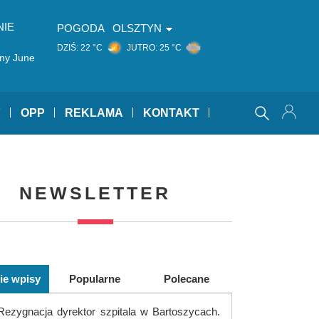
NIE
POGODA
OLSZTYN
DZIŚ:
22 °C
JUTRO:
25 °C
ny June
Y
OPP
REKLAMA
KONTAKT
NEWSLETTER
ie wpisy
Popularne
Polecane
Rezygnacja dyrektor szpitala w Bartoszycach.