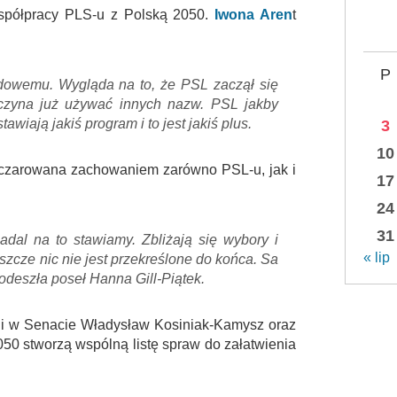
współpracy PLS-u z Polską 2050.
Iwona Aren
t
P
dowemu. Wygląda na to, że PSL zaczął się
czyna już używać innych nazw. PSL jakby
tawiają jakiś program i to jest jakiś plus.
3
10
czarowana zachowaniem zarówno PSL-u, jak i
17
24
31
nadal na to stawiamy. Zbliżają się wybory i
« lip
szcze nic nie jest przekreślone do końca. Sa
 odeszła poseł Hanna Gill-Piątek.
cji w Senacie Władysław Kosiniak-Kamysz oraz
050 stworzą wspólną listę spraw do załatwienia