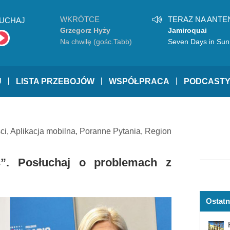
WKRÓTCE
TERAZ NA ANTE
UCHAJ
Grzegorz Hyży
Jamiroquai
Na chwilę (gośc.Tabb)
Seven Days in Sun
U
LISTA PRZEBOJÓW
WSPÓŁPRACA
PODCAST
ci
,
Aplikacja mobilna
,
Poranne Pytania
,
Region
”. Posłuchaj o problemach z
Ostatn