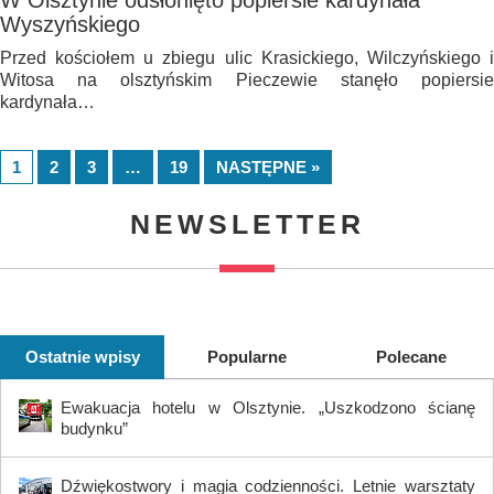
W Olsztynie odsłonięto popiersie kardynała
Wyszyńskiego
Przed kościołem u zbiegu ulic Krasickiego, Wilczyńskiego i
Witosa na olsztyńskim Pieczewie stanęło popiersie
kardynała…
1
2
3
…
19
NASTĘPNE »
NEWSLETTER
Ostatnie wpisy
Popularne
Polecane
Ewakuacja hotelu w Olsztynie. „Uszkodzono ścianę
budynku”
Dźwiękostwory i magia codzienności. Letnie warsztaty