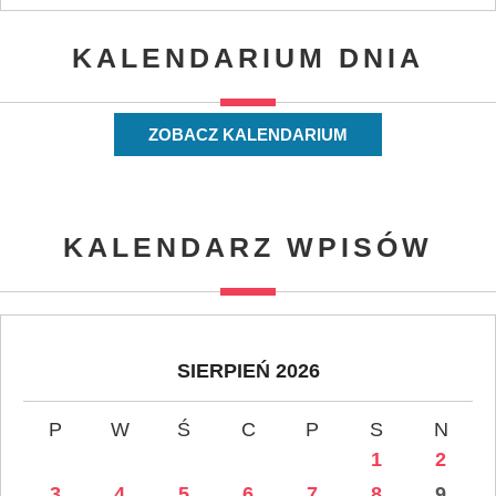
KALENDARIUM DNIA
ZOBACZ KALENDARIUM
KALENDARZ WPISÓW
SIERPIEŃ 2026
P
W
Ś
C
P
S
N
1
2
3
4
5
6
7
8
9