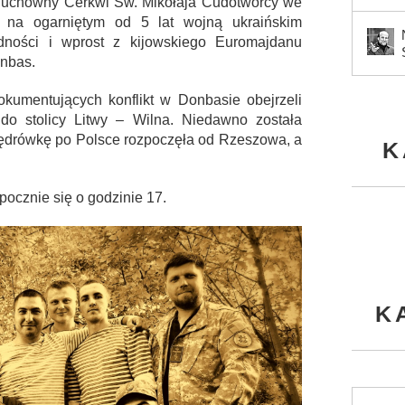
 – duchowny Cerkwi Św. Mikołaja Cudotwórcy we
 na ogarniętym od 5 lat wojną ukraińskim
dności i wprost z kijowskiego Euromajdanu
onbas.
kumentujących konflikt w Donbasie obejrzeli
 do stolicy Litwy – Wilna. Niedawno została
ędrówkę po Polsce rozpoczęła od Rzeszowa, a
K
pocznie się o godzinie 17.
K