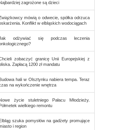
Najbardziej zagrożone są dzieci
Związkowcy mówią o odwecie, spółka odrzuca
oskarżenia. Konflikt w elbląskich wodociągach
Jak odżywiać się podczas leczenia
onkologicznego?
Chcieli zobaczyć granicę Unii Europejskiej z
bliska. Zapłacą 1200 zł mandatu
Budowa hali w Olsztynku nabiera tempa. Teraz
czas na wykończenie wnętrza
Nowe życie stuletniego Pałacu Młodzieży.
Półmetek wielkiego remontu
Elbląg szuka pomysłów na gadżety promujące
miasto i region