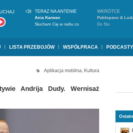
TERAZ NA ANTENIE
WKRÓTCE
UCHAJ
Ania Karwan
Pablopavo & Ludz
Słucham Cię w radiu co
Do Stu
tydzień
U
LISTA PRZEBOJÓW
WSPÓŁPRACA
PODCAST
Aplikacja mobilna
,
Kultura
ywie Andrija Dudy. Wernisaż
Ostatn