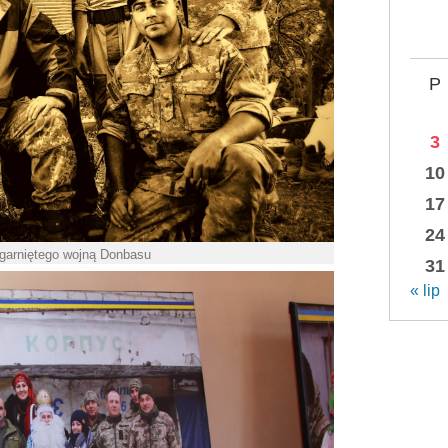
P
3
10
17
24
ogarniętego wojną Donbasu
31
« lip