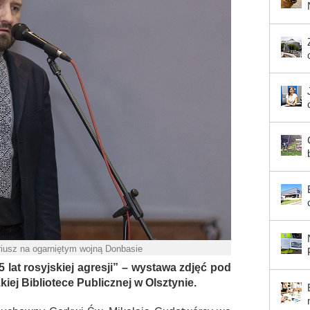
riusz na ogarniętym wojną Donbasie
5 lat rosyjskiej agresji” – wystawa zdjęć pod
iej Bibliotece Publicznej w Olsztynie.