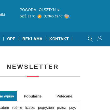
POGODA
OLSZTYN
iki
DZIŚ:
33 °C
JUTRO:
29 °C
Y
OPP
REKLAMA
KONTAKT
NEWSLETTER
ie wpisy
Popularne
Polecane
Latem rośnie liczba pogryzień przez psy.