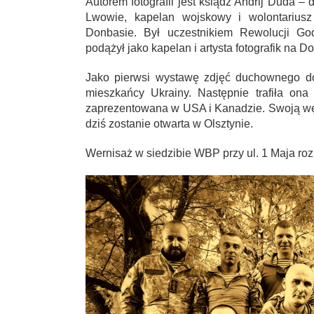
Autorem fotografii jest ksiądz Andrij Duda
Lwowie, kapelan wojskowy i wolontariusz
Donbasie. Był uczestnikiem Rewolucji Go
podążył jako kapelan i artysta fotografik na D
Jako pierwsi wystawę zdjęć duchownego do
mieszkańcy Ukrainy. Następnie trafiła ona
zaprezentowana w USA i Kanadzie. Swoją w
dziś zostanie otwarta w Olsztynie.
Wernisaż w siedzibie WBP przy ul. 1 Maja roz