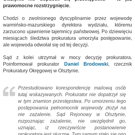
prawomocne rozstrzygnięcie.
Chodzi o zwolnionego dyscyplinarnie przez wojewodę
warmińsko-mazurskiego dyrektora wydziału, któremu
zarzucono ujawnienie tajemnicy państwowej. Po dziewięciu
miesiącach śledztwa prokuratura umorzyła postępowanie,
ale wojewoda odwołał się od tej decyzji.
Sąd z kolei utrzymał w mocy decyzję prokuratora.
Poinformował prokurator
Daniel Brodowski
, rzecznik
Prokuratury Okręgowej w Olsztynie.
Przestudiowano korespondencję mailową osób
tutaj wskazywanych. Prokurator nie dopatrzył się
w tym znamion przestępstwa. Po umorzeniu tego
postępowania pełnomocnik wojewody złożył na
nie zażalenie. Sąd Rejonowy w Olsztynie,
rozpoznając zażalenie, nie uwzględnił go,
uznając, iż rzeczywiście postanowienie
prokuratora jest słuszne. Tym samym stało się ono