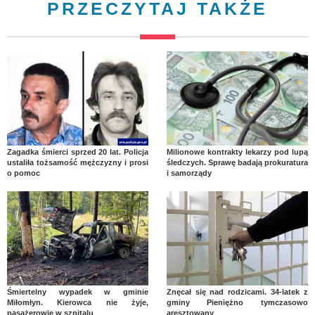
PRZECZYTAJ TAKŻE
Zagadka śmierci sprzed 20 lat. Policja
Milionowe kontrakty lekarzy pod lupą
ustaliła tożsamość mężczyzny i prosi
śledczych. Sprawę badają prokuratura
o pomoc
i samorządy
Śmiertelny wypadek w gminie
Znęcał się nad rodzicami. 34-latek z
Miłomłyn. Kierowca nie żyje,
gminy Pieniężno tymczasowo
pasażerowie w szpitalu
aresztowany