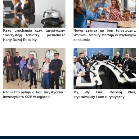
Rząd uruchamia czek turystyczny.
Nowa szansa na bon turystyczny.
Skorzystają seniorzy i posiadacze
Warmia i Mazury startują w rządowym
Karty Dużej Rodziny
konkursie
Radni PiS pytają o bon turystyczny i
My, Wy, Oni: Rozwój Plus,
inwestycje w OZE w regionie
kryptowaluty i bon turystyczny