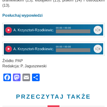
braniewskim (15), elbląskim (15), piskim (14) i ostródzkim
(13).
Posłuchaj wypowiedzi
00:00 / 00:00
A. Krzysztoń-Rzodkiewicz cz. 1
00:00 / 00:00
A. Krzysztoń-Rzodkiewicz cz. 2
Źródło: PAP
Redakcja: P. Jaguszewski
Facebook
Mastodon
Email
Share
PRZECZYTAJ TAKŻE