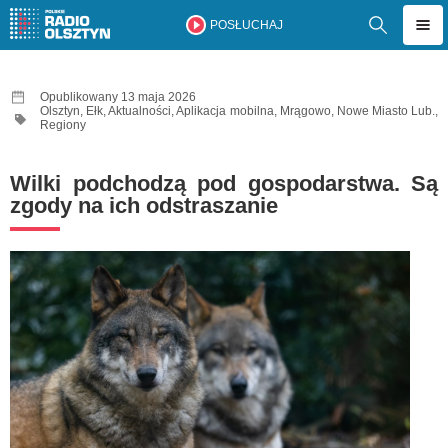
POSŁUCHAJ
Opublikowany 13 maja 2026
Olsztyn
,
Ełk
,
Aktualności
,
Aplikacja mobilna
,
Mrągowo
,
Nowe Miasto Lub.
,
Regiony
Wilki podchodzą pod gospodarstwa. Są
zgody na ich odstraszanie