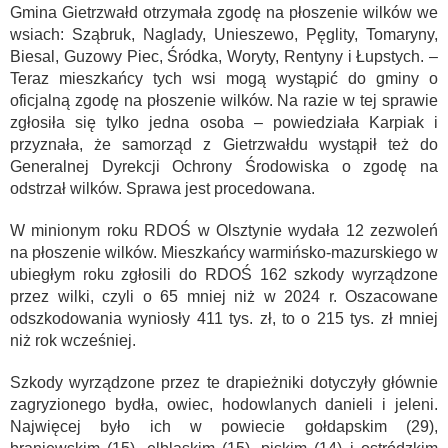
Gmina Gietrzwałd otrzymała zgodę na płoszenie wilków we
wsiach: Sząbruk, Naglady, Unieszewo, Pęglity, Tomaryny,
Biesal, Guzowy Piec, Śródka, Woryty, Rentyny i Łupstych. –
Teraz mieszkańcy tych wsi mogą wystąpić do gminy o
oficjalną zgodę na płoszenie wilków. Na razie w tej sprawie
zgłosiła się tylko jedna osoba – powiedziała Karpiak i
przyznała, że samorząd z Gietrzwałdu wystąpił też do
Generalnej Dyrekcji Ochrony Środowiska o zgodę na
odstrzał wilków. Sprawa jest procedowana.
W minionym roku RDOŚ w Olsztynie wydała 12 zezwoleń
na płoszenie wilków. Mieszkańcy warmińsko-mazurskiego w
ubiegłym roku zgłosili do RDOŚ 162 szkody wyrządzone
przez wilki, czyli o 65 mniej niż w 2024 r. Oszacowane
odszkodowania wyniosły 411 tys. zł, to o 215 tys. zł mniej
niż rok wcześniej.
Szkody wyrządzone przez te drapieżniki dotyczyły głównie
zagryzionego bydła, owiec, hodowlanych danieli i jeleni.
Najwięcej było ich w powiecie gołdapskim (29),