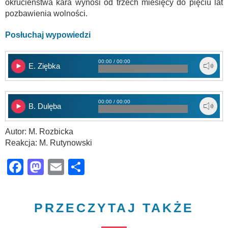
okrucieństwa kara wynosi od trzech miesięcy do pięciu lat
pozbawienia wolności.
Posłuchaj wypowiedzi
00:00 / 00:00
E. Ziębka
00:00 / 00:00
B. Dulęba
Autor: M. Rozbicka
Reakcja: M. Rutynowski
Facebook
Mastodon
Email
Share
PRZECZYTAJ TAKŻE