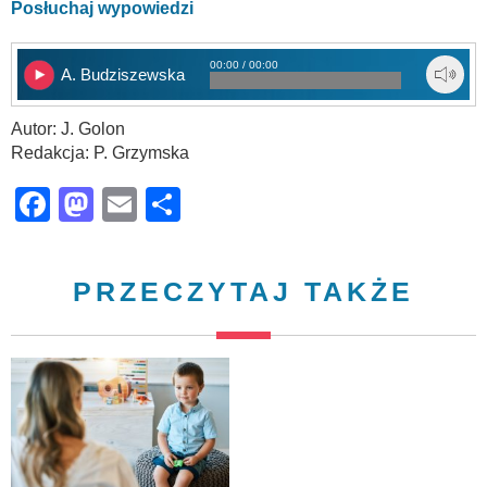
Posłuchaj wypowiedzi
00:00 / 00:00
A. Budziszewska
Autor: J. Golon
Redakcja: P. Grzymska
Facebook
Mastodon
Email
Share
PRZECZYTAJ TAKŻE