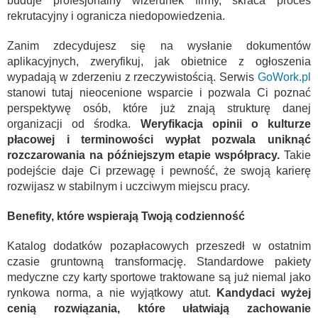
buduje profesjonalny wizerunek firmy, skraca proces
rekrutacyjny i ogranicza niedopowiedzenia.
Zanim zdecydujesz się na wysłanie dokumentów
aplikacyjnych, zweryfikuj, jak obietnice z ogłoszenia
wypadają w zderzeniu z rzeczywistością. Serwis
GoWork.pl
stanowi tutaj nieocenione wsparcie i pozwala Ci poznać
perspektywę osób, które już znają strukturę danej
organizacji od środka.
Weryfikacja opinii o kulturze
płacowej i terminowości wypłat pozwala uniknąć
rozczarowania na późniejszym etapie współpracy.
Takie
podejście daje Ci przewagę i pewność, że swoją karierę
rozwijasz w stabilnym i uczciwym miejscu pracy.
Benefity, które wspierają Twoją codzienność
Katalog dodatków pozapłacowych przeszedł w ostatnim
czasie gruntowną transformację. Standardowe pakiety
medyczne czy karty sportowe traktowane są już niemal jako
rynkowa norma, a nie wyjątkowy atut.
Kandydaci wyżej
cenią rozwiązania, które ułatwiają zachowanie