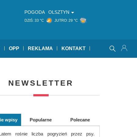
POGODA
OLSZTYN
DZIŚ:
33 °C
JUTRO:
29 °C
Y
OPP
REKLAMA
KONTAKT
NEWSLETTER
ie wpisy
Popularne
Polecane
Latem rośnie liczba pogryzień przez psy.