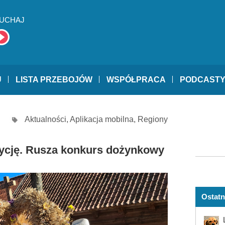
UCHAJ
U
LISTA PRZEBOJÓW
WSPÓŁPRACA
PODCAST
Aktualności
,
Aplikacja mobilna
,
Regiony
dycję. Rusza konkurs dożynkowy
Ostatn