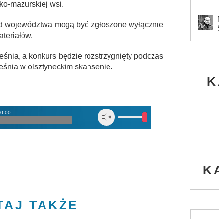
ko-mazurskiej wsi.
d województwa mogą być zgłoszone wyłącznie
ateriałów.
śnia, a konkurs będzie rozstrzygnięty podczas
eśnia w olsztyneckim skansenie.
K
00:00
K
TAJ TAKŻE