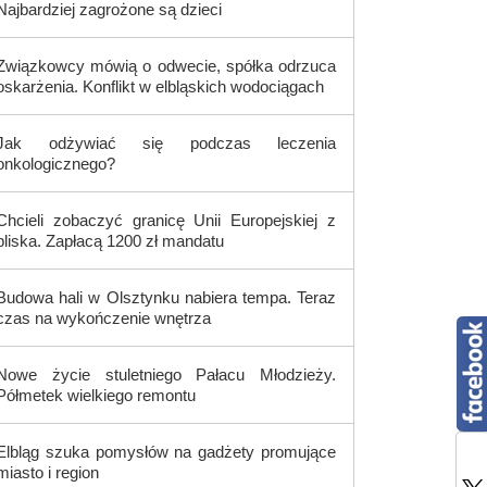
Najbardziej zagrożone są dzieci
Związkowcy mówią o odwecie, spółka odrzuca
oskarżenia. Konflikt w elbląskich wodociągach
Jak odżywiać się podczas leczenia
onkologicznego?
Chcieli zobaczyć granicę Unii Europejskiej z
bliska. Zapłacą 1200 zł mandatu
Budowa hali w Olsztynku nabiera tempa. Teraz
czas na wykończenie wnętrza
Nowe życie stuletniego Pałacu Młodzieży.
Półmetek wielkiego remontu
Elbląg szuka pomysłów na gadżety promujące
miasto i region