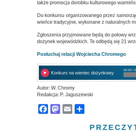
także promocja dorobku kulturowego warmińs
Do konkursu organizowanego przez samorzą
wieńce tradycyjne, wykonane z naturalnych m
Zgłoszenia przyjmowane będą do połowy wrze
dożynek wojewódzkich. Te odbędą się 21 wrz
Posłuchaj relacji Wojciecha Chromego
00:00 / 
Konkurs na wieniec dożynkowy
Autor: W. Chromy
Redakcja: P. Jaguszewski
Facebook
Mastodon
Email
Share
PRZECZY