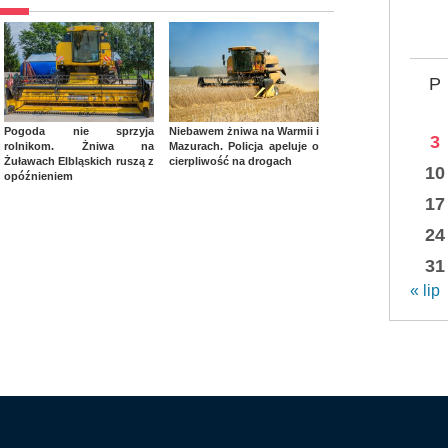
P
Pogoda nie sprzyja
Niebawem żniwa na Warmii i
3
rolnikom. Żniwa na
Mazurach. Policja apeluje o
Żuławach Elbląskich ruszą z
cierpliwość na drogach
10
opóźnieniem
17
24
31
« lip