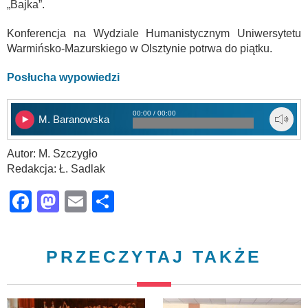
„Bajka”.
Konferencja na Wydziale Humanistycznym Uniwersytetu
Warmińsko-Mazurskiego w Olsztynie potrwa do piątku.
Posłucha wypowiedzi
00:00 / 00:00
M. Baranowska
Autor: M. Szczygło
Redakcja: Ł. Sadlak
Facebook
Mastodon
Email
Share
PRZECZYTAJ TAKŻE