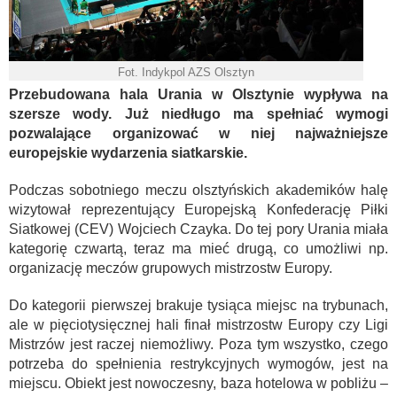
Fot. Indykpol AZS Olsztyn
Przebudowana hala Urania w Olsztynie wypływa na
szersze wody. Już niedługo ma spełniać wymogi
pozwalające organizować w niej najważniejsze
europejskie wydarzenia siatkarskie.
Podczas sobotniego meczu olsztyńskich akademików halę
wizytował reprezentujący Europejską Konfederację Piłki
Siatkowej (CEV) Wojciech Czayka. Do tej pory Urania miała
kategorię czwartą, teraz ma mieć drugą, co umożliwi np.
organizację meczów grupowych mistrzostw Europy.
Do kategorii pierwszej brakuje tysiąca miejsc na trybunach,
ale w pięciotysięcznej hali finał mistrzostw Europy czy Ligi
Mistrzów jest raczej niemożliwy. Poza tym wszystko, czego
potrzeba do spełnienia restrykcyjnych wymogów, jest na
miejscu. Obiekt jest nowoczesny, baza hotelowa w pobliżu –