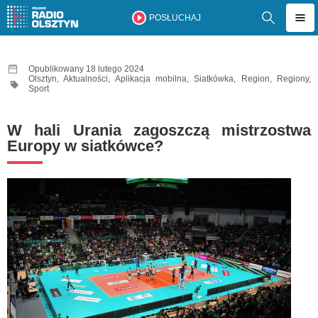
POSŁUCHAJ
Opublikowany 18 lutego 2024
Olsztyn
,
Aktualności
,
Aplikacja mobilna
,
Siatkówka
,
Region
,
Regiony
,
Sport
W hali Urania zagoszczą mistrzostwa
Europy w siatkówce?