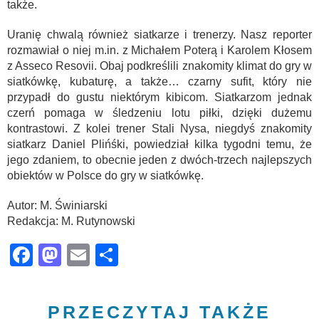
także.
Uranię chwalą również siatkarze i trenerzy. Nasz reporter
rozmawiał o niej m.in. z Michałem Poterą i Karolem Kłosem
z Asseco Resovii. Obaj podkreślili znakomity klimat do gry w
siatkówkę, kubaturę, a także… czarny sufit, który nie
przypadł do gustu niektórym kibicom. Siatkarzom jednak
czerń pomaga w śledzeniu lotu piłki, dzięki dużemu
kontrastowi. Z kolei trener Stali Nysa, niegdyś znakomity
siatkarz Daniel Plińśki, powiedział kilka tygodni temu, że
jego zdaniem, to obecnie jeden z dwóch-trzech najlepszych
obiektów w Polsce do gry w siatkówkę.
Autor: M. Świniarski
Redakcja: M. Rutynowski
Facebook
Mastodon
Email
Share
PRZECZYTAJ TAKŻE