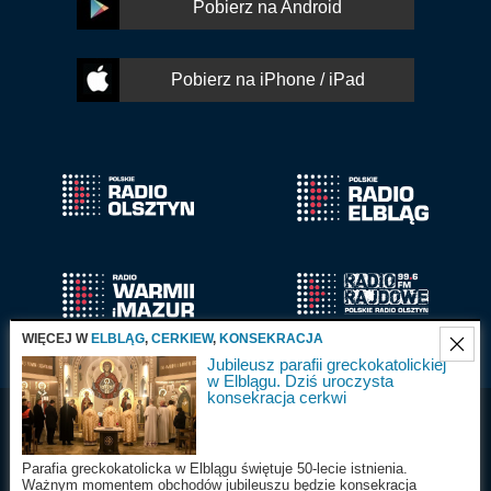
Pobierz na Android
Pobierz na iPhone / iPad
WIĘCEJ W
ELBLĄG
,
CERKIEW
,
KONSEKRACJA
Jubileusz parafii greckokatolickiej
w Elblągu. Dziś uroczysta
konsekracja cerkwi
Radio Olsztyn S.A.
Wszystkie prawa
2025
zastrzeżone
Parafia greckokatolicka w Elblągu świętuje 50-lecie istnienia.
Ważnym momentem obchodów jubileuszu będzie konsekracja