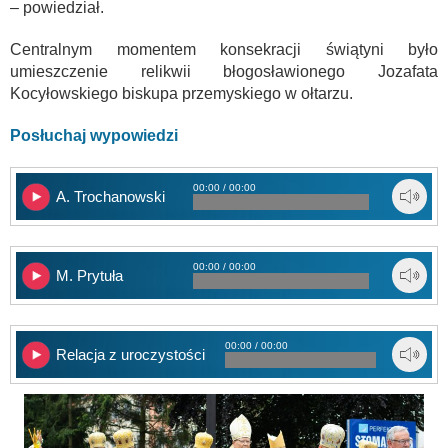
– powiedział.
Centralnym momentem konsekracji świątyni było
umieszczenie relikwii błogosławionego Jozafata
Kocyłowskiego biskupa przemyskiego w ołtarzu.
Posłuchaj wypowiedzi
00:00 / 00:00
A. Trochanowski
00:00 / 00:00
M. Prytuła
00:00 / 00:00
Relacja z uroczystości