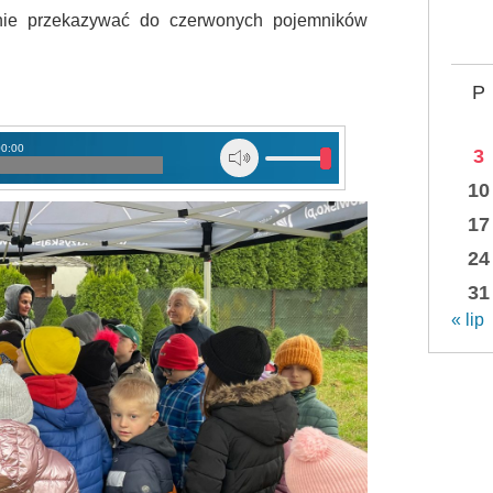
nie przekazywać do czerwonych pojemników
P
00:00
3
10
17
24
31
« lip