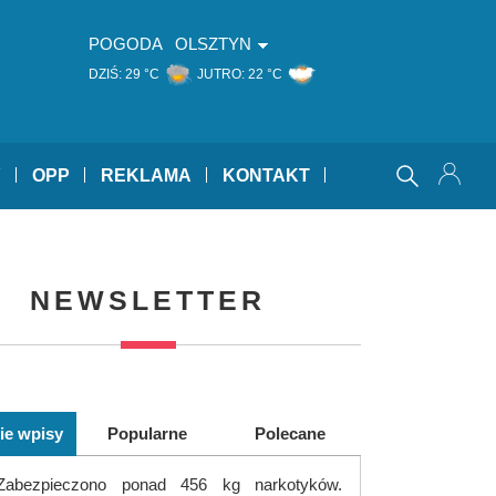
POGODA
OLSZTYN
DZIŚ:
29 °C
JUTRO:
22 °C
Y
OPP
REKLAMA
KONTAKT
NEWSLETTER
ie wpisy
Popularne
Polecane
Zabezpieczono ponad 456 kg narkotyków.