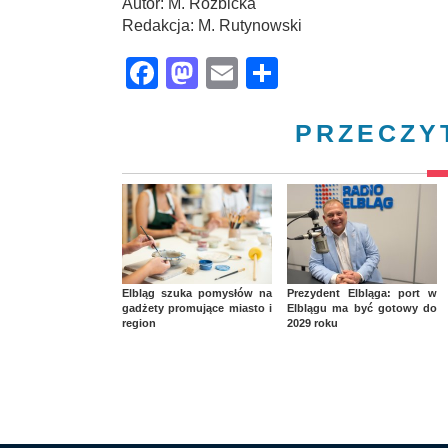
Autor: M. Rozbicka
Redakcja: M. Rutynowski
Facebook
Mastodon
Email
Share
PRZECZY
Elbląg szuka pomysłów na
Prezydent Elbląga: port w
gadżety promujące miasto i
Elblągu ma być gotowy do
region
2029 roku