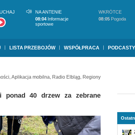
UCHAJ
NA ANTENIE
WKRÓTCE
08:04
Informacje
08:05
Pogoda
sportowe
U
LISTA PRZEBOJÓW
WSPÓŁPRACA
PODCAST
ności
,
Aplikacja mobilna
,
Radio Elbląg
,
Regiony
li ponad 40 drzew za zebrane
Ostatn