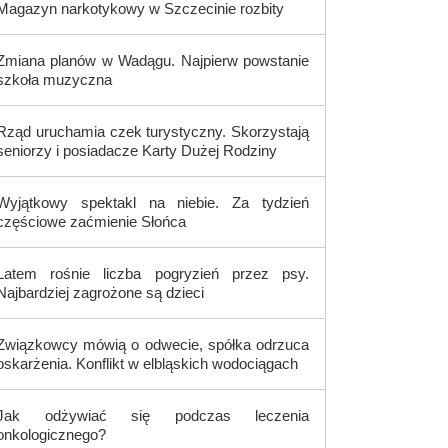
Magazyn narkotykowy w Szczecinie rozbity
Zmiana planów w Wadągu. Najpierw powstanie
szkoła muzyczna
Rząd uruchamia czek turystyczny. Skorzystają
seniorzy i posiadacze Karty Dużej Rodziny
Wyjątkowy spektakl na niebie. Za tydzień
częściowe zaćmienie Słońca
Latem rośnie liczba pogryzień przez psy.
Najbardziej zagrożone są dzieci
Związkowcy mówią o odwecie, spółka odrzuca
oskarżenia. Konflikt w elbląskich wodociągach
Jak odżywiać się podczas leczenia
onkologicznego?