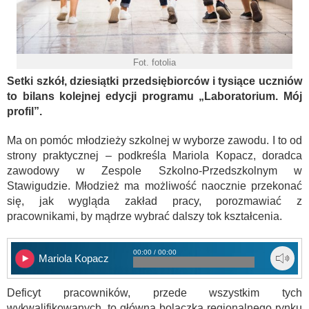
Fot. fotolia
Setki szkół, dziesiątki przedsiębiorców i tysiące uczniów
to bilans kolejnej edycji programu „Laboratorium. Mój
profil”.
Ma on pomóc młodzieży szkolnej w wyborze zawodu. I to od
strony praktycznej – podkreśla Mariola Kopacz, doradca
zawodowy w Zespole Szkolno-Przedszkolnym w
Stawigudzie. Młodzież ma możliwość naocznie przekonać
się, jak wygląda zakład pracy, porozmawiać z
pracownikami, by mądrze wybrać dalszy tok kształcenia.
00:00 / 00:00
Mariola Kopacz
Deficyt pracowników, przede wszystkim tych
wykwalifikowanych, to główna bolączka regionalnego rynku