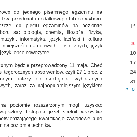
ązkowo do jednego pisemnego egzaminu na
z tzw. przedmiotu dodatkowego lub do wyboru.
P
eszcze do pięciu egzaminów na poziomie
u są: biologia, chemia, filozofia, fizyka,
a muzyki, informatyka, język łaciński i kultura
3
 mniejszości narodowych i etnicznych, język
i języki obce nowożytne.
10
17
zonym będzie przeprowadzony 11 maja. Chęć
24
s. tegorocznych absolwentów, czyli 27,1 proc. z
onym należy do najchętniej wybieranych
31
ych, zaraz za najpopularniejszym językiem
« lip
na poziomie rozszerzonym mogli uzyskać
 szkoły II stopnia, jeżeli spełnili wszystkie
otwierdzającego kwalifikacje zawodowe albo
na poziomie technika.