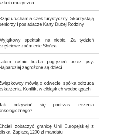
szkoła muzyczna
Rząd uruchamia czek turystyczny. Skorzystają
seniorzy i posiadacze Karty Dużej Rodziny
Wyjątkowy spektakl na niebie. Za tydzień
częściowe zaćmienie Słońca
Latem rośnie liczba pogryzień przez psy.
Najbardziej zagrożone są dzieci
Związkowcy mówią o odwecie, spółka odrzuca
oskarżenia. Konflikt w elbląskich wodociągach
Jak odżywiać się podczas leczenia
onkologicznego?
Chcieli zobaczyć granicę Unii Europejskiej z
bliska. Zapłacą 1200 zł mandatu