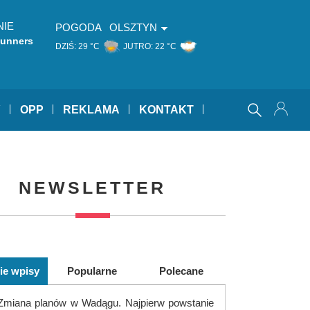
NIE
POGODA
OLSZTYN
Runners
DZIŚ:
29 °C
JUTRO:
22 °C
Y
OPP
REKLAMA
KONTAKT
NEWSLETTER
ie wpisy
Popularne
Polecane
Zmiana planów w Wadągu. Najpierw powstanie