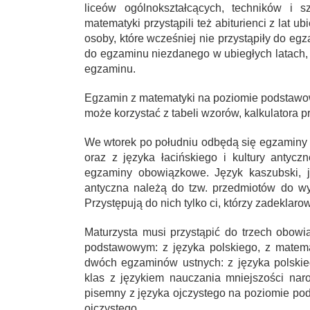
liceów ogólnokształcących, techników i 
matematyki przystąpili też abiturienci z lat u
osoby, które wcześniej nie przystąpiły do eg
do egzaminu niezdanego w ubiegłych latach, 
egzaminu.
Egzamin z matematyki na poziomie podstawo
może korzystać z tabeli wzorów, kalkulatora pros
We wtorek po południu odbędą się egzaminy 
oraz z języka łacińskiego i kultury antyc
egzaminy obowiązkowe. Język kaszubski, ję
antyczna należą do tzw. przedmiotów do w
Przystępują do nich tylko ci, którzy zadeklarow
Maturzysta musi przystąpić do trzech obo
podstawowym: z języka polskiego, z matem
dwóch egzaminów ustnych: z języka polskieg
klas z językiem nauczania mniejszości na
pisemny z języka ojczystego na poziomie p
ojczystego.