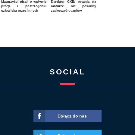
Maturzyści pisali o wpływie
Dyrektor CKE: pytania na
pracy i postrzeganiu
maturze nie powinny
człowieka przez innych
zaskoczyć uczniów
SOCIAL
Dołącz do nas