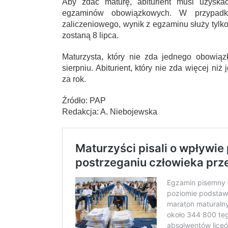
Aby zdać maturę, abiturient musi uzysk
egzaminów obowiązkowych. W przypad
zaliczeniowego, wynik z egzaminu służy tylko
zostaną 8 lipca.
Maturzysta, który nie zda jednego obowi
sierpniu. Abiturient, który nie zda więcej n
za rok.
Źródło: PAP
Redakcja: A. Niebojewska