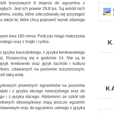
szkół branżowych II stopnia do egzaminu z
biegłych. Jest ich prawie 29,8 tys. Są wśród nich
zaminu, osoby, które zdecydowały się przystąpić
a także te, które chcą poprawić wynik zdanego
wym trwa 180 minut. Podczas niego maturzysta
K
tego oraz z linijki i cyrkla.
z języka kaszubskiego, z języka łemkowskiego
znej. Rozpoczną się o godzinie 14. Nie są to
zyk łemkowski oraz język łaciński i kultura
yboru, zdawanych na poziomie rozszerzonym.
ali taką wolę.
wiązkowych pisemnych egzaminów na poziomie
K
atyki i z języka obcego nowożytnego oraz do
o i z języka obcego. Abiturienci ze szkół lub
rodowych obowiązkowy mają jeszcze egzamin
odstawowym oraz do egzaminu ustnego z języka