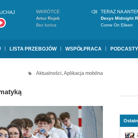
WKRÓTCE
TERAZ NA ANTE
UCHAJ
Artur Rojek
Dexys Midnight 
Bez końca
Come On Eileen
U
LISTA PRZEBOJÓW
WSPÓŁPRACA
PODCAST
Aktualności
,
Aplikacja mobilna
ematyką
Ostatn