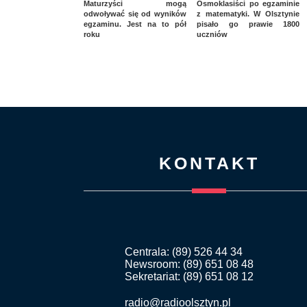
Maturzyści mogą
Ósmoklasiści po egzaminie
odwoływać się od wyników
z matematyki. W Olsztynie
egzaminu. Jest na to pół
pisało go prawie 1800
roku
uczniów
KONTAKT
Centrala: (89) 526 44 34
Newsroom: (89) 651 08 48
Sekretariat: (89) 651 08 12
radio@radioolsztyn.pl