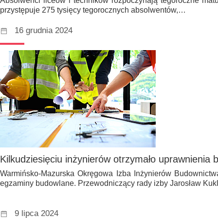
Absolwenci liceów i techników rozpoczynają tegoroczne matu
przystępuje 275 tysięcy tegorocznych absolwentów,…
16 grudnia 2024
Kilkudziesięciu inżynierów otrzymało uprawnienia
Warmińsko-Mazurska Okręgowa Izba Inżynierów Budownictw
egzaminy budowlane. Przewodniczący rady izby Jarosław Kuk
9 lipca 2024