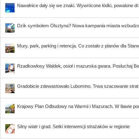
Nawałnice dały się we znaki. Wywrócone łódki, powalone dr
Dzik symbolem Olsztyna? Nowa kampania miasta wzbudz
Mury, park, parking i retencja. Co zostało z planów dla Star
Rzadkowłosy Waldek, osioł i mazurska gwara. Posłuchaj B
Gradobicie zdewastowało Lubomino. Trwa szacowanie strat
Krajowy Plan Odbudowy na Warmii i Mazurach. W Iławie p
Silny wiatr i grad. Setki interwencji strażaków w regionie