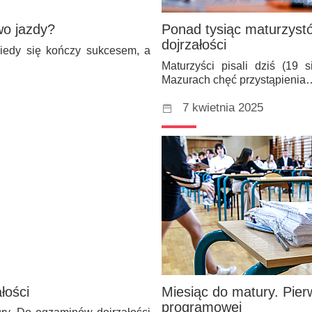
wo jazdy?
Ponad tysiąc maturzyst
dojrzałości
iedy się kończy sukcesem, a
Maturzyści pisali dziś (19
Mazurach chęć przystąpienia
7 kwietnia 2025
łości
Miesiąc do matury. Pie
programowej