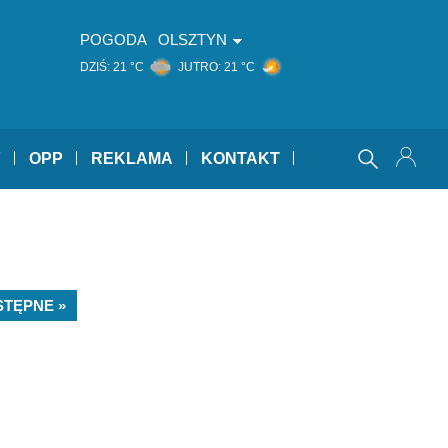
POGODA
OLSZTYN
DZIŚ:
21 °C
JUTRO:
21 °C
Y
OPP
REKLAMA
KONTAKT
STĘPNE »