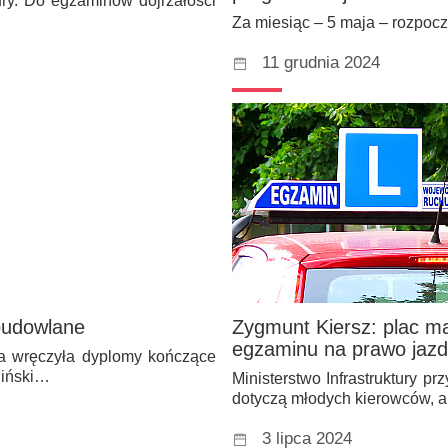
ry. Do egzaminów dojrzałości
Za miesiąc – 5 maja – rozpoc
11 grudnia 2024
 budowlane
Zygmunt Kiersz: plac m
egzaminu na prawo jaz
a wręczyła dyplomy kończące
liński…
Ministerstwo Infrastruktury 
dotyczą młodych kierowców, al
3 lipca 2024