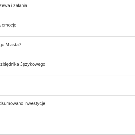
zewa i zalania
a emocje
ego Miasta?
ezbłędnika Językowego
odsumowano inwestycje