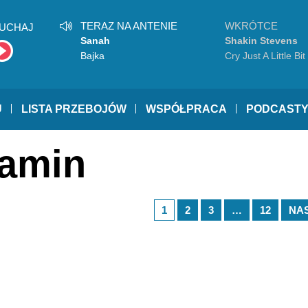
TERAZ NA ANTENIE
WKRÓTCE
UCHAJ
Sanah
Shakin Stevens
Bajka
Cry Just A Little Bit
U
LISTA PRZEBOJÓW
WSPÓŁPRACA
PODCAST
zamin
1
2
3
…
12
NA