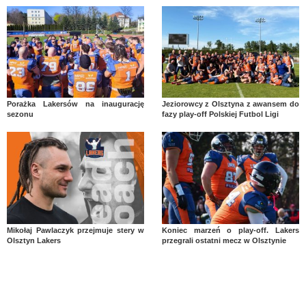
Porażka Lakersów na inaugurację
Jeziorowcy z Olsztyna z awansem do
sezonu
fazy play-off Polskiej Futbol Ligi
Mikołaj Pawlaczyk przejmuje stery w
Koniec marzeń o play-off. Lakers
Olsztyn Lakers
przegrali ostatni mecz w Olsztynie