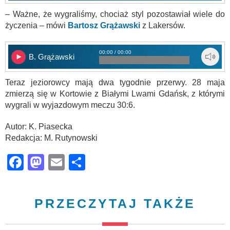
– Ważne, że wygraliśmy, chociaż styl pozostawiał wiele do
życzenia – mówi
Bartosz Grążawski
z Lakersów.
00:00 / 00:00
B. Grążawski
Teraz jeziorowcy mają dwa tygodnie przerwy. 28 maja
zmierzą się w Kortowie z Białymi Lwami Gdańsk, z którymi
wygrali w wyjazdowym meczu 30:6.
Autor: K. Piasecka
Redakcja: M. Rutynowski
Facebook
Mastodon
Email
Share
PRZECZYTAJ TAKŻE