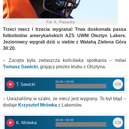
Fot. K. Piasecka
Trzeci mecz i trzecia wygrana! Trwa doskonała passa
futbolistów amerykańskich AZS UWM Olsztyn Lakers.
Jeziorowcy wygrali dziś u siebie z Watahą Zielona Góra
30:20.
– Zacięta była zwłaszcza końcówka spotkania – mówi
Tomasz Sawicki
, grający prezes klubu z Olsztyna.
00:00 / 00:00
T. Sawicki
– Uważaliśmy w szatni, że mecz jest wygrany. To był błąd –
dodaje
Krzysztof Mrówka
z Lakersów.
00:00 / 00:00
K. Mrówka