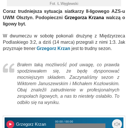
Fot. Ł.Węglewski
Coraz trudniejsza sytuacja siatkarzy II-ligowego AZS-u
UWM Olsztyn. Podopieczni
Grzegorza Krzana
walczą o
ligowy byt.
W dwumeczu w sobotę pokonali drużynę z Międzyrzeca
Podlaskiego 3:2, a dziś (14 marca) przegrali z nimi 1:3. Jak
przyznaje trener
Grzegorz Krzan
jest to trudny sezon.
Brałem taką możliwość pod uwagę, co prawda
spodziewałem się, że będę dysponować
mocniejszym składem. Zaczynaliśmy sezon z
Wiktorem Januszewskim i Michałem Kozłowskim.
Obaj znaleźli zatrudnienie w profesjonalnych
zespołach ligowych, a nas to niestety osłabiło. To
odbiło się na wyniku.
00:00 / 00:00
Grzegorz Krzan