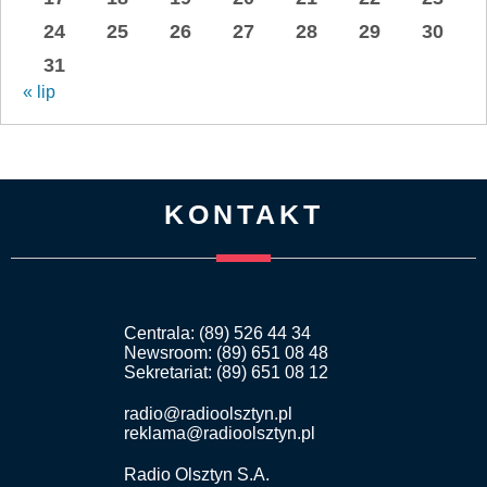
24
25
26
27
28
29
30
31
« lip
KONTAKT
Centrala: (89) 526 44 34
Newsroom: (89) 651 08 48
Sekretariat: (89) 651 08 12
radio@radioolsztyn.pl
reklama@radioolsztyn.pl
Radio Olsztyn S.A.