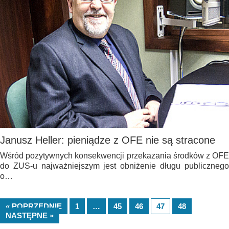
Janusz Heller: pieniądze z OFE nie są stracone
Wśród pozytywnych konsekwencji przekazania środków z OFE
do ZUS-u najważniejszym jest obniżenie długu publicznego
o…
« POPRZEDNIE
1
…
45
46
47
48
NASTĘPNE »