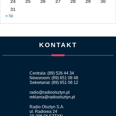
24
25
26
27
28
29
30
31
« lip
KONTAKT
Centrala: (89) 526 44 34
Newsroom: (89) 651 08 48
Sekretariat: (89) 651 08 12
radio@radioolsztyn.pl
reklama@radioolsztyn.pl
Radio Olsztyn S.A.
ul. Radiowa 24