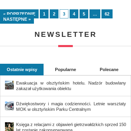
« POPRZEDNIE
1
2
3
4
5
…
62
NASTĘPNE »
NEWSLETTER
Ostatnie wpisy
Popularne
Polecane
Ewakuacja w olsztyńskim hotelu. Nadzór budowlany
zakazał użytkowania obiektu
Dźwiękostwory i magia codzienności. Letnie warsztaty
MOK w olsztyńskim Parku Centralnym
Księga z relacjami z objawień gietrzwałdzkich sprzed 150
lat zostanie zakonserwowana