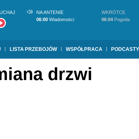
UCHAJ
NA ANTENIE
WKRÓTCE
06:00
Wiadomości
06:04
Pogoda
U
LISTA PRZEBOJÓW
WSPÓŁPRACA
PODCAST
miana drzwi