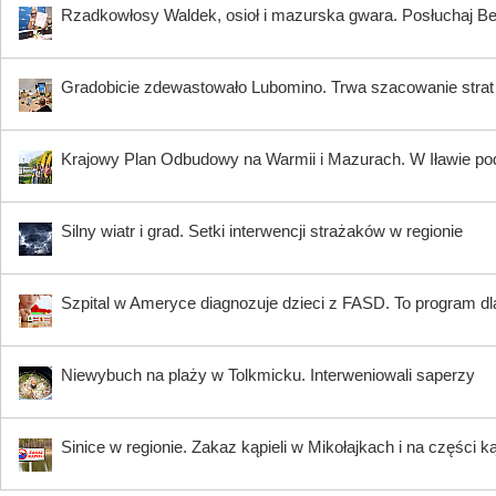
Rzadkowłosy Waldek, osioł i mazurska gwara. Posłuchaj B
Gradobicie zdewastowało Lubomino. Trwa szacowanie strat
Krajowy Plan Odbudowy na Warmii i Mazurach. W Iławie p
Silny wiatr i grad. Setki interwencji strażaków w regionie
Szpital w Ameryce diagnozuje dzieci z FASD. To program dla
Niewybuch na plaży w Tolkmicku. Interweniowali saperzy
Sinice w regionie. Zakaz kąpieli w Mikołajkach i na części k