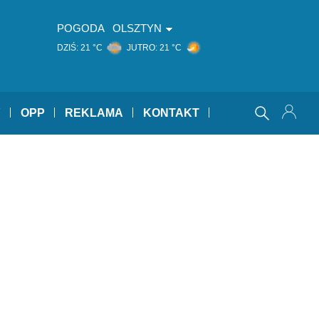
POGODA
OLSZTYN
DZIŚ:
21 °C
JUTRO:
21 °C
Y
OPP
REKLAMA
KONTAKT