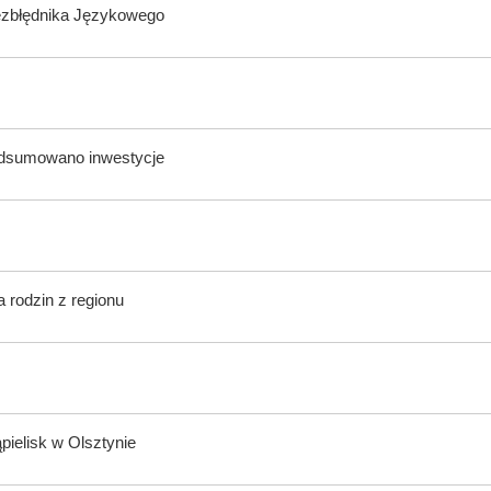
ezbłędnika Językowego
odsumowano inwestycje
 rodzin z regionu
ąpielisk w Olsztynie