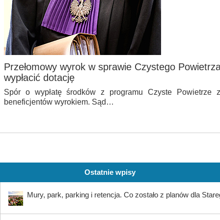
Przełomowy wyrok w sprawie Czystego Powietrz
wypłacić dotację
Spór o wypłatę środków z programu Czyste Powietrze z
beneficjentów wyrokiem. Sąd…
Ostatnie wpisy
Mury, park, parking i retencja. Co zostało z planów dla Star