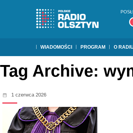
POSŁ
WIADOMOŚCI
PROGRAM
O RADI
Tag Archive: wy
1 czerwca 2026