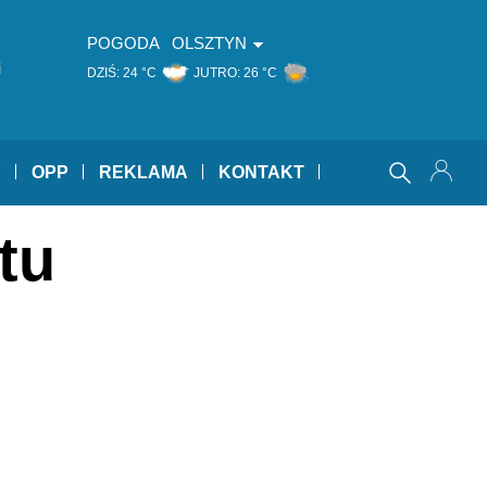
POGODA
OLSZTYN
i
DZIŚ:
24 °C
JUTRO:
26 °C
Y
OPP
REKLAMA
KONTAKT
tu