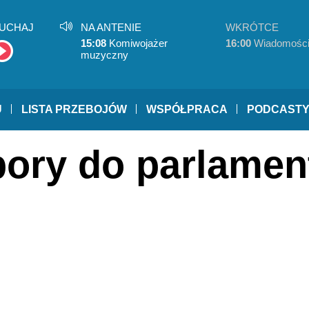
UCHAJ
NA ANTENIE
WKRÓTCE
15:08
Komiwojażer
16:00
Wiadomośc
muzyczny
U
LISTA PRZEBOJÓW
WSPÓŁPRACA
PODCAST
bory do parlamen