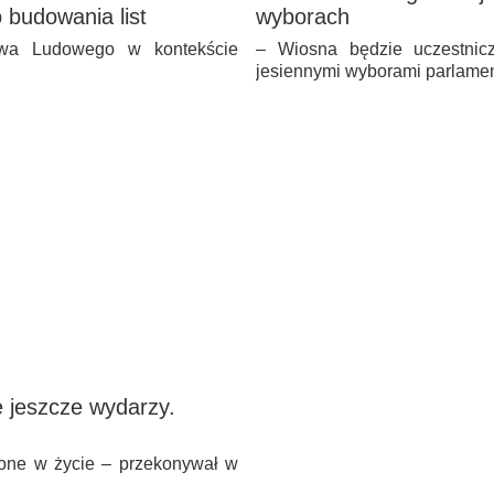
 budowania list
wyborach
twa Ludowego w kontekście
– Wiosna będzie uczestnicz
jesiennymi wyborami parlame
ę jeszcze wydarzy.
żone w życie – przekonywał w