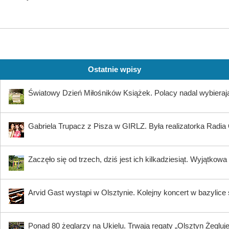
Ostatnie wpisy
Światowy Dzień Miłośników Książek. Polacy nadal wybierają
Gabriela Trupacz z Pisza w GIRLZ. Była realizatorka Radia 
Zaczęło się od trzech, dziś jest ich kilkadziesiąt. Wyjątkow
Arvid Gast wystąpi w Olsztynie. Kolejny koncert w bazylice
Ponad 80 żeglarzy na Ukielu. Trwają regaty „Olsztyn Żegluje