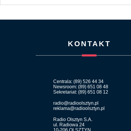
KONTAKT
Centrala: (89) 526 44 34
Newsroom: (89) 651 08 48
Sekretariat: (89) 651 08 12
radio@radioolsztyn.pl
reklama@radioolsztyn.pl
Radio Olsztyn S.A.
ul. Radiowa 24
10-206 OLSZTYN