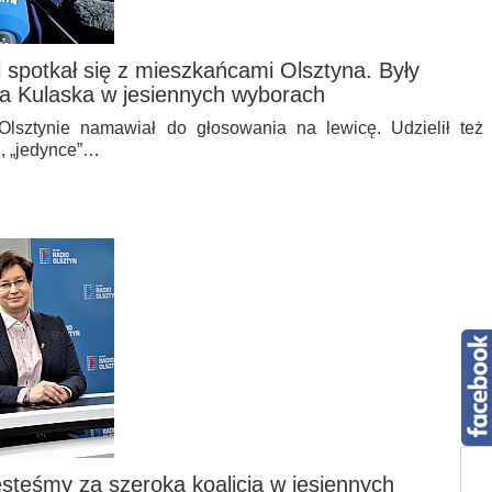
spotkał się z mieszkańcami Olsztyna. Były
na Kulaska w jesiennych wyborach
lsztynie namawiał do głosowania na lewicę. Udzielił też
, „jedynce”…
steśmy za szeroką koalicją w jesiennych