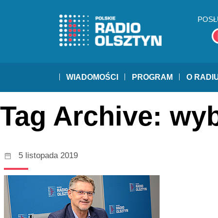
POSŁ
WIADOMOŚCI
PROGRAM
O RADI
Tag Archive: wy
5 listopada 2019