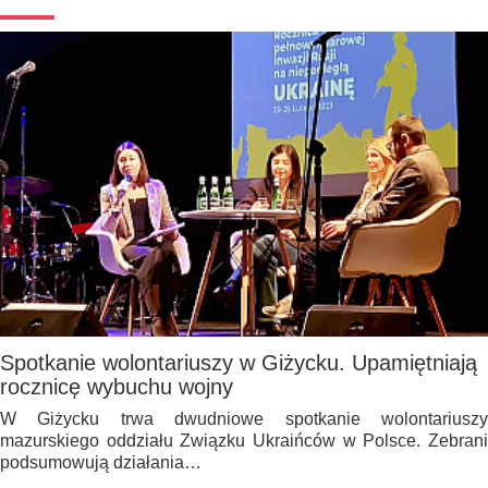
Spotkanie wolontariuszy w Giżycku. Upamiętniają
rocznicę wybuchu wojny
W Giżycku trwa dwudniowe spotkanie wolontariuszy
mazurskiego oddziału Związku Ukraińców w Polsce. Zebrani
podsumowują działania…