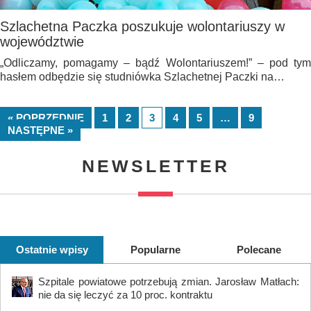
Szlachetna Paczka poszukuje wolontariuszy w
województwie
„Odliczamy, pomagamy – bądź Wolontariuszem!” – pod tym
hasłem odbędzie się studniówka Szlachetnej Paczki na…
« POPRZEDNIE
1
2
3
4
5
…
9
NASTĘPNE »
NEWSLETTER
Ostatnie wpisy
Popularne
Polecane
Szpitale powiatowe potrzebują zmian. Jarosław Matłach:
nie da się leczyć za 10 proc. kontraktu