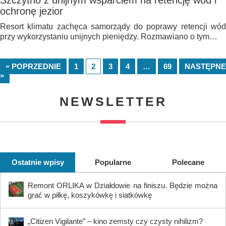
Szczytno z unijnym wsparciem na retencję wód i
ochronę jezior
Resort klimatu zachęca samorządy do poprawy retencji wód
przy wykorzystaniu unijnych pieniędzy. Rozmawiano o tym…
« POPRZEDNIE
1
2
3
4
…
69
NASTĘPNE
»
NEWSLETTER
Ostatnie wpisy
Popularne
Polecane
Remont ORLIKA w Działdowie na finiszu. Będzie można
grać w piłkę, koszykówkę i siatkówkę
„Citizen Vigilante” – kino zemsty czy czysty nihilizm?