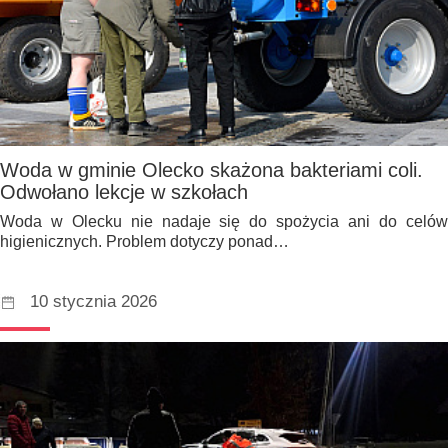
Woda w gminie Olecko skażona bakteriami coli.
Odwołano lekcje w szkołach
Woda w Olecku nie nadaje się do spożycia ani do celów
higienicznych. Problem dotyczy ponad…
10 stycznia 2026