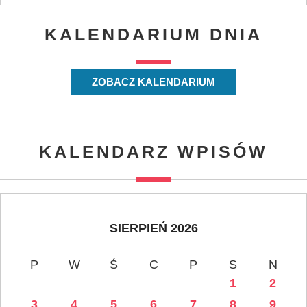
KALENDARIUM DNIA
ZOBACZ KALENDARIUM
KALENDARZ WPISÓW
SIERPIEŃ 2026
P
W
Ś
C
P
S
N
1
2
3
4
5
6
7
8
9